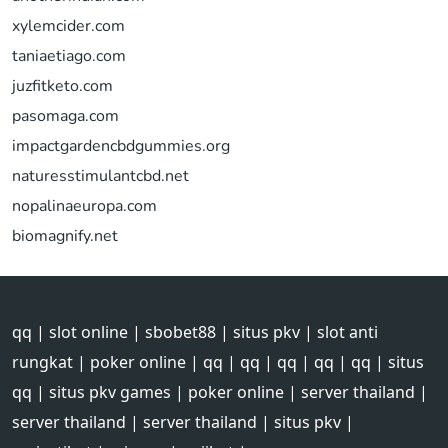
xylemcider.com
taniaetiago.com
juzfitketo.com
pasomaga.com
impactgardencbdgummies.org
naturesstimulantcbd.net
nopalinaeuropa.com
biomagnify.net
qq
|
slot online
|
sbobet88
|
situs pkv
|
slot anti
rungkat
|
poker online
|
qq
|
qq
|
qq
|
qq
|
qq
|
situs
qq
|
situs pkv games
|
poker online
|
server thailand
|
server thailand
|
server thailand
|
situs pkv
|