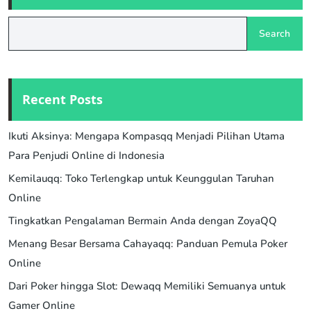
Search
Recent Posts
Ikuti Aksinya: Mengapa Kompasqq Menjadi Pilihan Utama
Para Penjudi Online di Indonesia
Kemilauqq: Toko Terlengkap untuk Keunggulan Taruhan
Online
Tingkatkan Pengalaman Bermain Anda dengan ZoyaQQ
Menang Besar Bersama Cahayaqq: Panduan Pemula Poker
Online
Dari Poker hingga Slot: Dewaqq Memiliki Semuanya untuk
Gamer Online