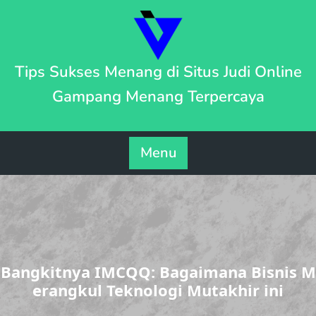
Skip
to
content
Tips Sukses Menang di Situs Judi Online
Gampang Menang Terpercaya
Menu
Bangkitnya IMCQQ: Bagaimana Bisnis M
erangkul Teknologi Mutakhir ini