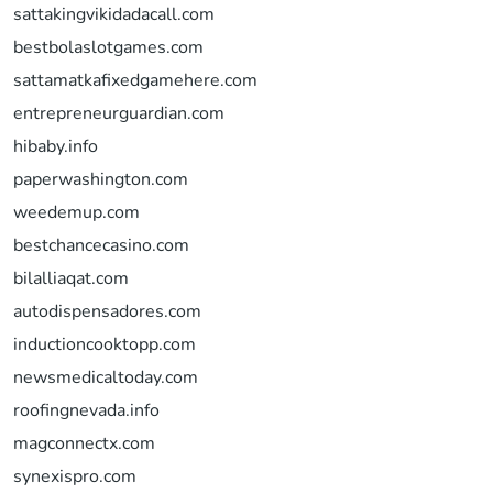
sattakingvikidadacall.com
bestbolaslotgames.com
sattamatkafixedgamehere.com
entrepreneurguardian.com
hibaby.info
paperwashington.com
weedemup.com
bestchancecasino.com
bilalliaqat.com
autodispensadores.com
inductioncooktopp.com
newsmedicaltoday.com
roofingnevada.info
magconnectx.com
synexispro.com