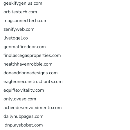
geekifygenius.com
orbitextech.com
magconnecttech.com
zenifyweb.com
livetogel.co
genmatfiredoor.com
findlascegasproperties.com
healthhavenrobbie.com
donanddonnadesigns.com
eagleoneconstructiontx.com
equiflexvitality.com
onlylovesg.com
activedesenvolvimento.com
dailyhubpages.com
idnplaysbobet.com