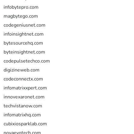
infobytepro.com
magbytego.com
codegeniusnet.com
infoinsightnet.com
bytesourcehq.com
byteinsightnet.com
codepulsetechco.com
digizineweb.com
codeconnectx.com
infomatrixxpert.com
innovexaronet.com
techvistanow.com
infomatrixhq.com
cubixiosparklab.com
novaevotech.com