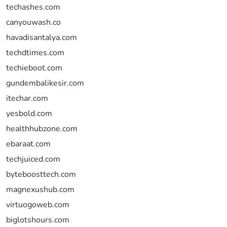
techashes.com
canyouwash.co
havadisantalya.com
techdtimes.com
techieboot.com
gundembalikesir.com
itechar.com
yesbold.com
healthhubzone.com
ebaraat.com
techjuiced.com
byteboosttech.com
magnexushub.com
virtuogoweb.com
biglotshours.com