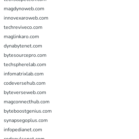
magdynoweb.com
innovexaroweb.com
techreviveco.com
maglinkaro.com
dynabytenet.com
bytesourcepro.com
techspherelab.com
infomatrixlab.com
codeversehub.com
byteverseweb.com
magconnecthub.com
byteboostgenius.com
synapsegoplus.com
infopedianet.com