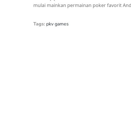
mulai mainkan permainan poker favorit An
Tags:
pkv games