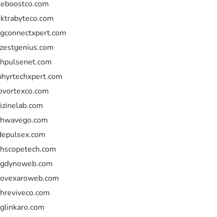
teboostco.com
ektrabyteco.com
gconnectxpert.com
uzestgenius.com
chpulsenet.com
phyrtechxpert.com
fovortexco.com
gizinelab.com
chwavego.com
depulsex.com
chscopetech.com
gdynoweb.com
novexaroweb.com
chreviveco.com
glinkaro.com