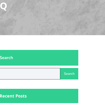
QQ
Search
Search
Recent Posts