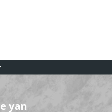
e yan