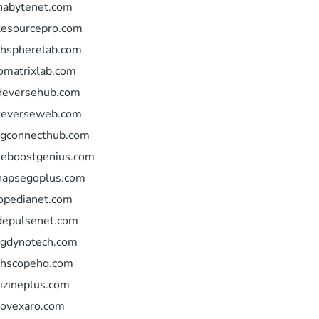
nabytenet.com
tesourcepro.com
chspherelab.com
fomatrixlab.com
deversehub.com
teverseweb.com
gconnecthub.com
teboostgenius.com
napsegoplus.com
fopedianet.com
depulsenet.com
gdynotech.com
chscopehq.com
gizineplus.com
novexaro.com