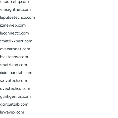
tesourcehq.com
teinsightnet.com
depulsetechco.com
gizineweb.com
deconnectx.com
fomatrixxpert.com
novexaronet.com
chvistanow.com
fomatrixhq.com
bixiosparklab.com
vaevotech.com
novextechco.com
glinkgenius.com
gcircuitlab.com
dewavex.com