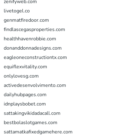
zenifyweb.com
livetogel.co
genmatfiredoor.com
findlascegasproperties.com
healthhavenrobbie.com
donanddonnadesigns.com
eagleoneconstructiontx.com
equiflexvitality.com
onlylovesg.com
activedesenvolvimento.com
dailyhubpages.com
idnplaysbobet.com
sattakingvikidadacall.com
bestbolaslotgames.com
sattamatkafixedgamehere.com