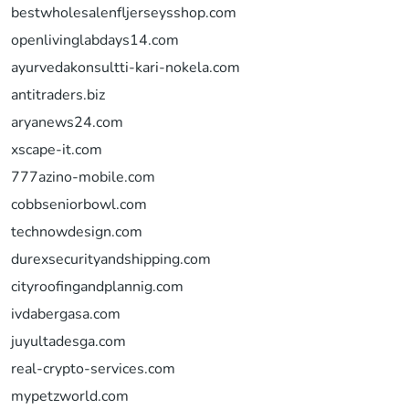
bestwholesalenfljerseysshop.com
openlivinglabdays14.com
ayurvedakonsultti-kari-nokela.com
antitraders.biz
aryanews24.com
xscape-it.com
777azino-mobile.com
cobbseniorbowl.com
technowdesign.com
durexsecurityandshipping.com
cityroofingandplannig.com
ivdabergasa.com
juyultadesga.com
real-crypto-services.com
mypetzworld.com