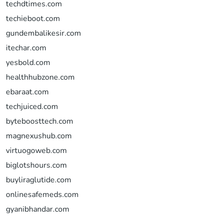
techdtimes.com
techieboot.com
gundembalikesir.com
itechar.com
yesbold.com
healthhubzone.com
ebaraat.com
techjuiced.com
byteboosttech.com
magnexushub.com
virtuogoweb.com
biglotshours.com
buyliraglutide.com
onlinesafemeds.com
gyanibhandar.com