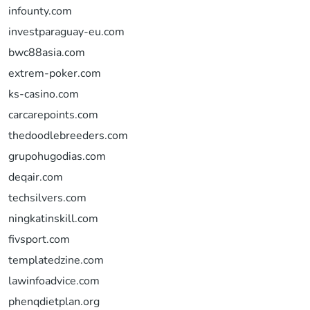
infounty.com
investparaguay-eu.com
bwc88asia.com
extrem-poker.com
ks-casino.com
carcarepoints.com
thedoodlebreeders.com
grupohugodias.com
deqair.com
techsilvers.com
ningkatinskill.com
fivsport.com
templatedzine.com
lawinfoadvice.com
phenqdietplan.org