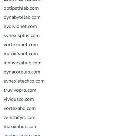
optipathlab.com
dynabytelab.com
evolvionet.com
synexisplus.com
vortexonet.com
maxxifynet.com
innovexahub.com
dynacorelab.com
synexistechco.com
truvivopro.com
vividusco.com
vortexahq.com
zenithifyit.com
maxxiohub.com
zephyraweb.com