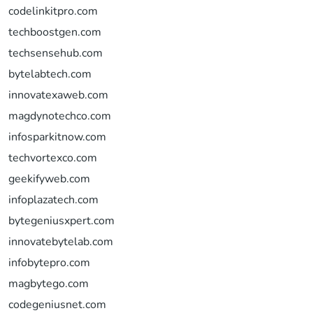
codelinkitpro.com
techboostgen.com
techsensehub.com
bytelabtech.com
innovatexaweb.com
magdynotechco.com
infosparkitnow.com
techvortexco.com
geekifyweb.com
infoplazatech.com
bytegeniusxpert.com
innovatebytelab.com
infobytepro.com
magbytego.com
codegeniusnet.com