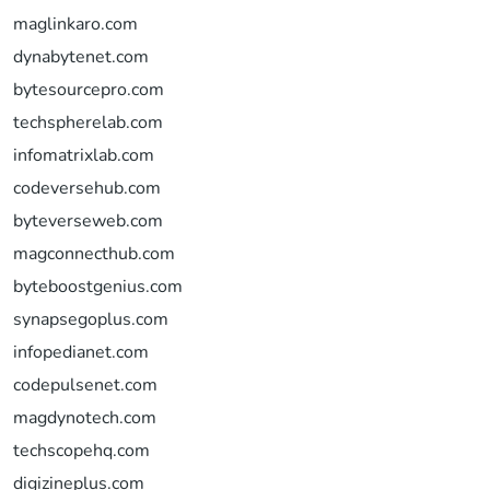
maglinkaro.com
dynabytenet.com
bytesourcepro.com
techspherelab.com
infomatrixlab.com
codeversehub.com
byteverseweb.com
magconnecthub.com
byteboostgenius.com
synapsegoplus.com
infopedianet.com
codepulsenet.com
magdynotech.com
techscopehq.com
digizineplus.com