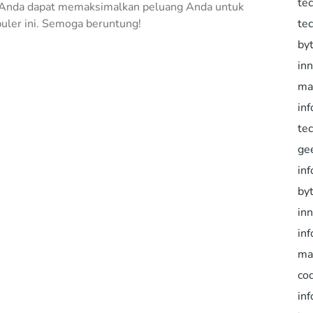
te
, Anda dapat memaksimalkan peluang Anda untuk
puler ini. Semoga beruntung!
te
by
in
ma
in
te
ge
in
by
in
in
ma
co
in