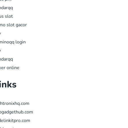
ndarqq
us slot
mo slot gacor
v
minoqq login
v
ndarqq
ker online
inks
chtronixhq.com
fogadgethub.com
delinkitpro.com