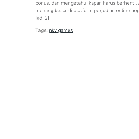
bonus, dan mengetahui kapan harus berhenti
menang besar di platform perjudian online po
[ad_2]
Tags:
pkv games