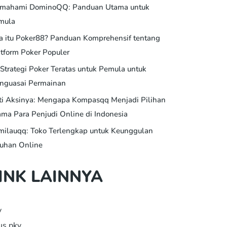
mahami DominoQQ: Panduan Utama untuk
mula
a itu Poker88? Panduan Komprehensif tentang
tform Poker Populer
Strategi Poker Teratas untuk Pemula untuk
nguasai Permainan
uti Aksinya: Mengapa Kompasqq Menjadi Pilihan
ma Para Penjudi Online di Indonesia
milauqq: Toko Terlengkap untuk Keunggulan
ruhan Online
INK LAINNYA
v
us pkv