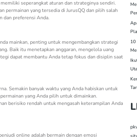
memiliki seperangkat aturan dan strateginya sendiri.
Me
 permainan yang tersedia di JurusQQ dan pilih salah
Pe
an dan preferensi Anda.
Ap
Pla
10 
Anda mainkan, penting untuk mengembangkan strategi
ng. Baik itu menetapkan anggaran, mengelola uang
Me
ategi dapat membantu Anda tetap fokus dan disiplin saat
Ik
Uta
Ke
Ta
rna. Semakin banyak waktu yang Anda habiskan untuk
permainan yang Anda pilih untuk dimainkan.
inan berisiko rendah untuk mengasah keterampilan Anda
L
pk
 penjudi online adalah bermain dengan emosi
sit