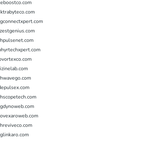
teboostco.com
ektrabyteco.com
gconnectxpert.com
uzestgenius.com
chpulsenet.com
phyrtechxpert.com
fovortexco.com
gizinelab.com
chwavego.com
depulsex.com
chscopetech.com
gdynoweb.com
novexaroweb.com
chreviveco.com
glinkaro.com