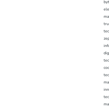
by
el
ma
tr
te
ze
in
di
te
co
te
ma
in
te
ma