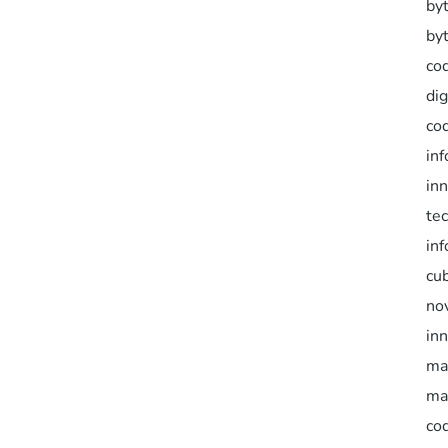
by
by
co
di
co
in
in
te
in
cu
no
in
ma
ma
co