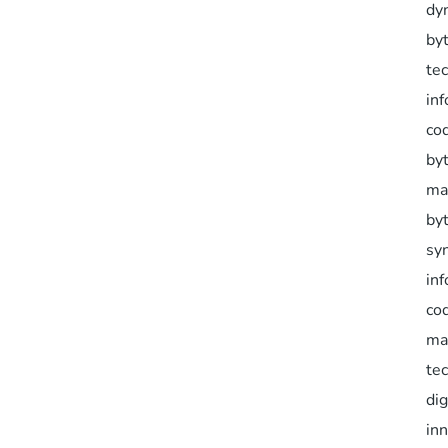
dy
by
te
in
co
by
ma
by
sy
in
co
ma
te
di
in