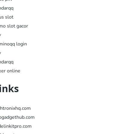
ndarqq
us slot
mo slot gacor
v
minoqq login
v
ndarqq
ker online
inks
chtronixhq.com
fogadgethub.com
delinkitpro.com