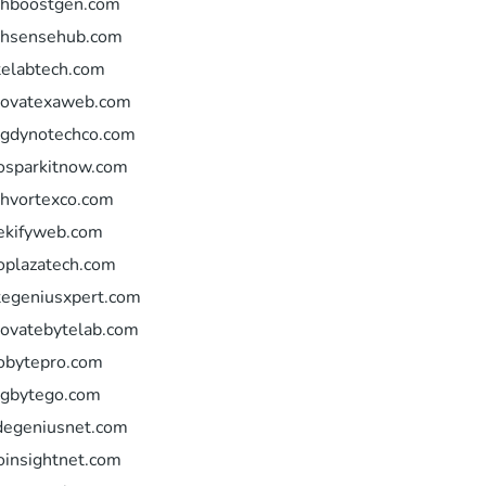
chboostgen.com
chsensehub.com
telabtech.com
novatexaweb.com
gdynotechco.com
fosparkitnow.com
chvortexco.com
ekifyweb.com
foplazatech.com
tegeniusxpert.com
novatebytelab.com
fobytepro.com
gbytego.com
degeniusnet.com
foinsightnet.com