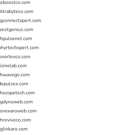
teboostco.com
ektrabyteco.com
gconnectxpert.com
uzestgenius.com
chpulsenet.com
phyrtechxpert.com
fovortexco.com
gizinelab.com
chwavego.com
depulsex.com
chscopetech.com
gdynoweb.com
novexaroweb.com
chreviveco.com
glinkaro.com