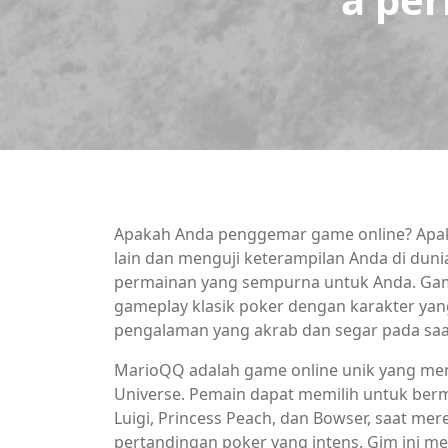
Apakah Anda penggemar game online? Apak
lain dan menguji keterampilan Anda di duni
permainan yang sempurna untuk Anda. Gam
gameplay klasik poker dengan karakter yang
pengalaman yang akrab dan segar pada saa
MarioQQ adalah game online unik yang meny
Universe. Pemain dapat memilih untuk berma
Luigi, Princess Peach, dan Bowser, saat me
pertandingan poker yang intens. Gim ini 