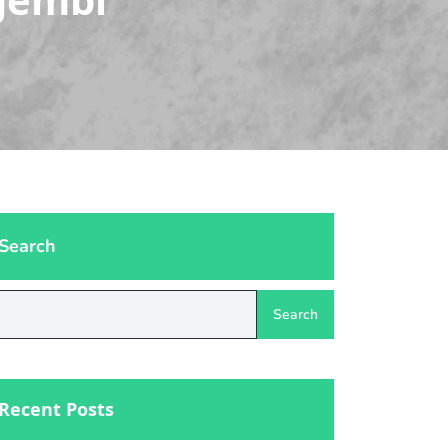
Search
Search
Recent Posts