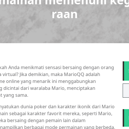
raan
ah Anda menikmati sensasi bersaing dengan orang
a virtual? Jika demikian, maka MarioQQ adalah
e online yang menarik ini menggabungkan
 dicintai dari waralaba Mario, menciptakan
t yang sama.
atukan dunia poker dan karakter ikonik dari Mario
in sebagai karakter favorit mereka, seperti Mario,
reka bersaing dengan pemain lain dalam
menampilkan berbagai mode permainan yang berbeda,