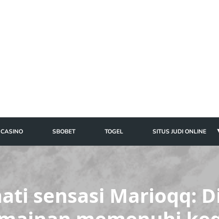
CASINO
SBOBET
TOGEL
SITUS JUDI ONLINE
ati sensasi Marioqq: D
rmainan memenuhi ke