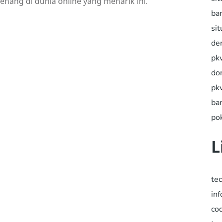
nang di dunia online yang menarik ini.
ba
sit
de
pk
do
pk
ba
po
L
te
in
co