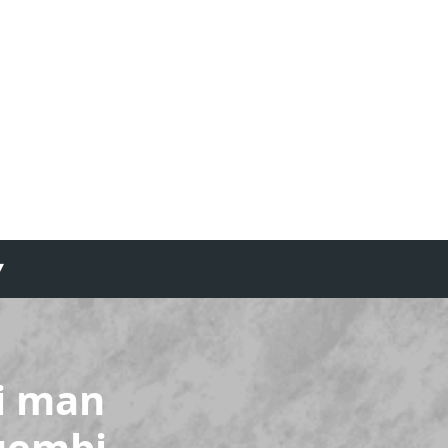
i man
gembi