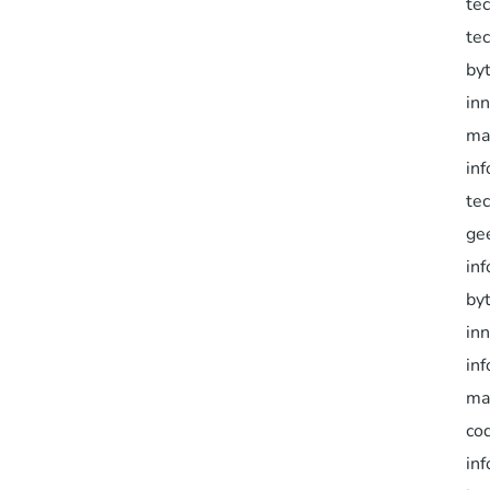
te
te
by
in
ma
in
te
ge
in
by
in
in
ma
co
in