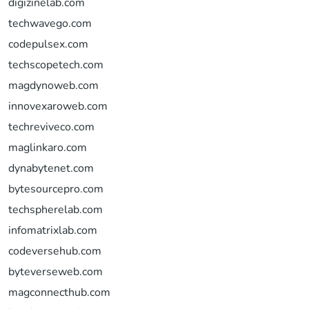
digizinelab.com
techwavego.com
codepulsex.com
techscopetech.com
magdynoweb.com
innovexaroweb.com
techreviveco.com
maglinkaro.com
dynabytenet.com
bytesourcepro.com
techspherelab.com
infomatrixlab.com
codeversehub.com
byteverseweb.com
magconnecthub.com