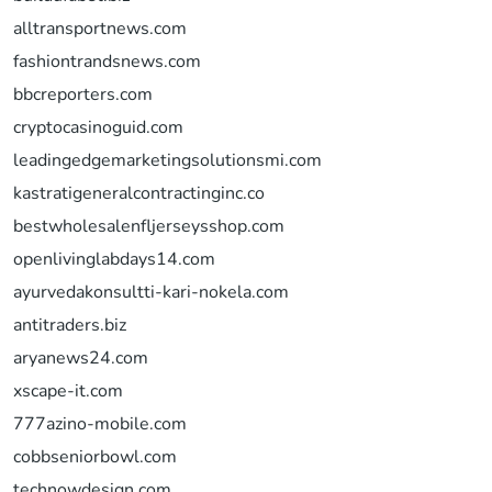
alltransportnews.com
fashiontrandsnews.com
bbcreporters.com
cryptocasinoguid.com
leadingedgemarketingsolutionsmi.com
kastratigeneralcontractinginc.co
bestwholesalenfljerseysshop.com
openlivinglabdays14.com
ayurvedakonsultti-kari-nokela.com
antitraders.biz
aryanews24.com
xscape-it.com
777azino-mobile.com
cobbseniorbowl.com
technowdesign.com