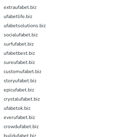
extraufabet.biz
ufabetlife.biz
ufabetsolutions.biz
socialufabet.biz
surfufabet.biz
ufabetbest.biz
sureufabet.biz
customufabet.biz
storyufabet.biz
epicufabet.biz
crystalufabet.biz
ufabetok.biz
everufabet.biz
crowdufabet.biz
buildufabet.biz