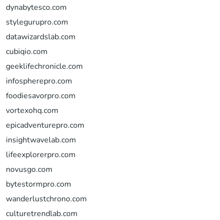
dynabytesco.com
stylegurupro.com
datawizardslab.com
cubiqio.com
geeklifechronicle.com
infospherepro.com
foodiesavorpro.com
vortexohq.com
epicadventurepro.com
insightwavelab.com
lifeexplorerpro.com
novusgo.com
bytestormpro.com
wanderlustchrono.com
culturetrendlab.com