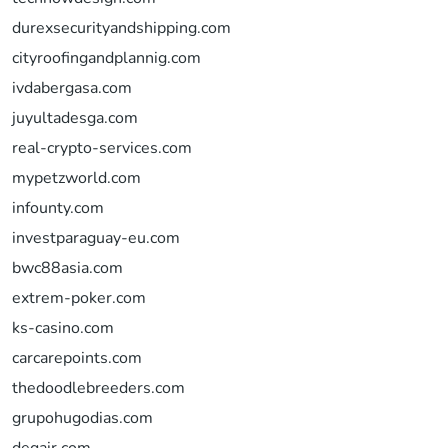
durexsecurityandshipping.com
cityroofingandplannig.com
ivdabergasa.com
juyultadesga.com
real-crypto-services.com
mypetzworld.com
infounty.com
investparaguay-eu.com
bwc88asia.com
extrem-poker.com
ks-casino.com
carcarepoints.com
thedoodlebreeders.com
grupohugodias.com