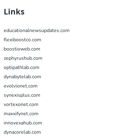
Links
educationalnewsupdates.com
flexiboostco.com
boostioweb.com
zephyrushub.com
optipathlab.com
dynabytelab.com
evolvionet.com
synexisplus.com
vortexonet.com
maxxifynet.com
innovexahub.com
dynacorelab.com