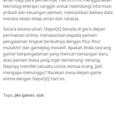
aman bagi para pemainnya. Platform ini menggunakan
teknologi enkripsi canggih untuk melindungi informasi
pribadi dan keuangan pemain, memastikan bahwa data
mereka selalu tetap aman dan rahasia.
Secara keseluruhan, DepoQQ berada di garis depan
permainan online, menawarkan kepada pemain
pengalaman tingkat berikutnya dengan fitur-fitur
mutakhir dan gameplay inovatif. Apakah Anda seorang
gamer berpengalaman yang mencari tantangan baru
atau pemain biasa yang ingin bersenang -senang,
Depoqq memiliki sesuatu untuk semua orang. Jadi
mengapa menunggu? Rasakan masa depan game
online dengan DepoQQ hari ini.
Tags:
pkv games
,
slot