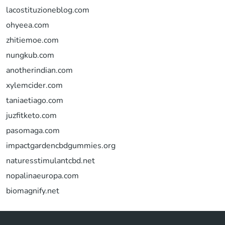
lacostituzioneblog.com
ohyeea.com
zhitiemoe.com
nungkub.com
anotherindian.com
xylemcider.com
taniaetiago.com
juzfitketo.com
pasomaga.com
impactgardencbdgummies.org
naturesstimulantcbd.net
nopalinaeuropa.com
biomagnify.net