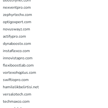
boostifynet.com
nexventpro.com
zephyrtechx.com
optigoxpert.com
novuswayz.com
actifypro.com
dynaboostx.com
instaflexco.com
innovistapro.com
flexiboostlab.com
vortexohqplus.com
swiftiopro.com
hamilelikbelirtisi.net
versalotech.com
techmaxco.com