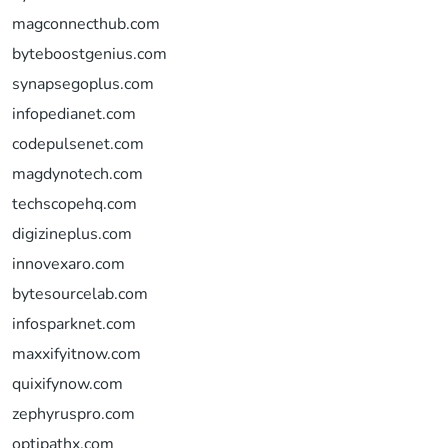
magconnecthub.com
byteboostgenius.com
synapsegoplus.com
infopedianet.com
codepulsenet.com
magdynotech.com
techscopehq.com
digizineplus.com
innovexaro.com
bytesourcelab.com
infosparknet.com
maxxifyitnow.com
quixifynow.com
zephyruspro.com
optipathx.com