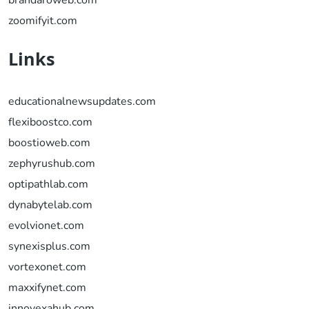
brandaroweb.com
zoomifyit.com
Links
educationalnewsupdates.com
flexiboostco.com
boostioweb.com
zephyrushub.com
optipathlab.com
dynabytelab.com
evolvionet.com
synexisplus.com
vortexonet.com
maxxifynet.com
innovexahub.com