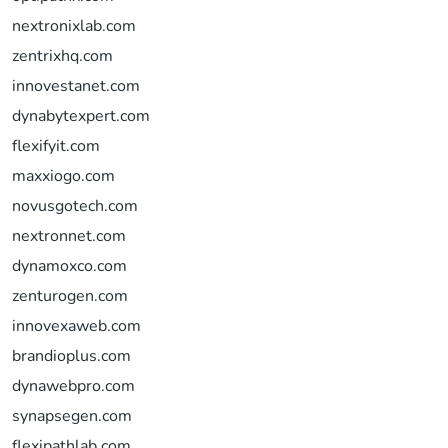
nextronixlab.com
zentrixhq.com
innovestanet.com
dynabytexpert.com
flexifyit.com
maxxiogo.com
novusgotech.com
nextronnet.com
dynamoxco.com
zenturogen.com
innovexaweb.com
brandioplus.com
dynawebpro.com
synapsegen.com
flexipathlab.com