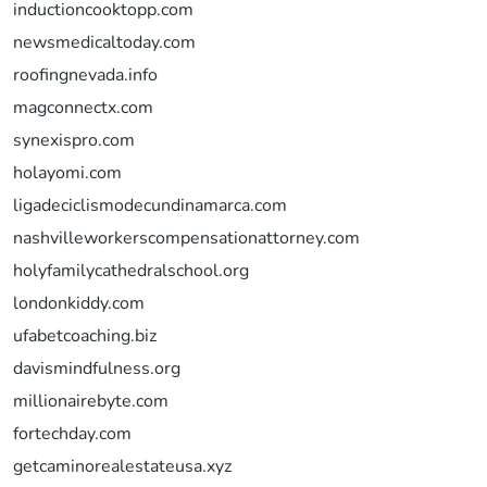
inductioncooktopp.com
newsmedicaltoday.com
roofingnevada.info
magconnectx.com
synexispro.com
holayomi.com
ligadeciclismodecundinamarca.com
nashvilleworkerscompensationattorney.com
holyfamilycathedralschool.org
londonkiddy.com
ufabetcoaching.biz
davismindfulness.org
millionairebyte.com
fortechday.com
getcaminorealestateusa.xyz