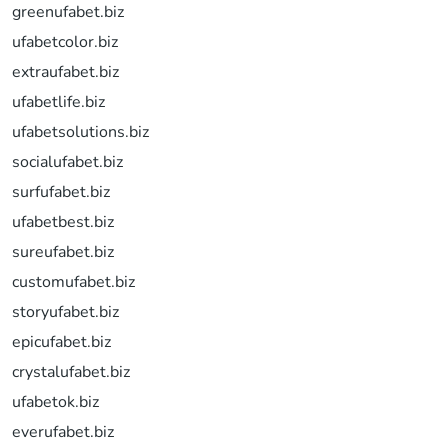
greenufabet.biz
ufabetcolor.biz
extraufabet.biz
ufabetlife.biz
ufabetsolutions.biz
socialufabet.biz
surfufabet.biz
ufabetbest.biz
sureufabet.biz
customufabet.biz
storyufabet.biz
epicufabet.biz
crystalufabet.biz
ufabetok.biz
everufabet.biz