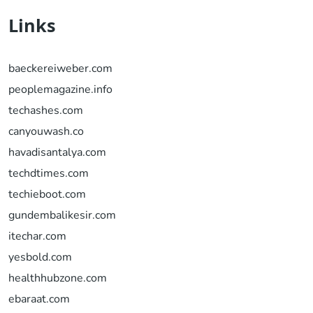
Links
baeckereiweber.com
peoplemagazine.info
techashes.com
canyouwash.co
havadisantalya.com
techdtimes.com
techieboot.com
gundembalikesir.com
itechar.com
yesbold.com
healthhubzone.com
ebaraat.com