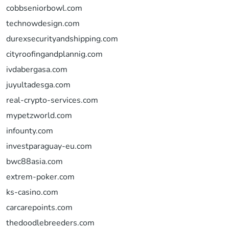
cobbseniorbowl.com
technowdesign.com
durexsecurityandshipping.com
cityroofingandplannig.com
ivdabergasa.com
juyultadesga.com
real-crypto-services.com
mypetzworld.com
infounty.com
investparaguay-eu.com
bwc88asia.com
extrem-poker.com
ks-casino.com
carcarepoints.com
thedoodlebreeders.com