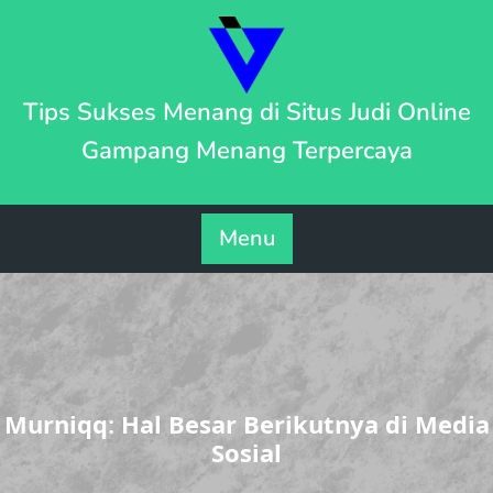
Skip
to
content
Tips Sukses Menang di Situs Judi Online
Gampang Menang Terpercaya
Menu
Murniqq: Hal Besar Berikutnya di Media
Sosial