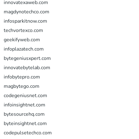
innovatexaweb.com
magdynotechco.com
infosparkitnow.com
techvortexco.com
geekifyweb.com
infoplazatech.com
bytegeniusxpert.com
innovatebytelab.com
infobytepro.com
magbytego.com
codegeniusnet.com
infoinsightnet.com
bytesourcehq.com
byteinsightnet.com
codepulsetechco.com