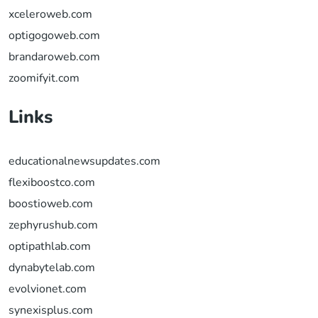
xceleroweb.com
optigogoweb.com
brandaroweb.com
zoomifyit.com
Links
educationalnewsupdates.com
flexiboostco.com
boostioweb.com
zephyrushub.com
optipathlab.com
dynabytelab.com
evolvionet.com
synexisplus.com