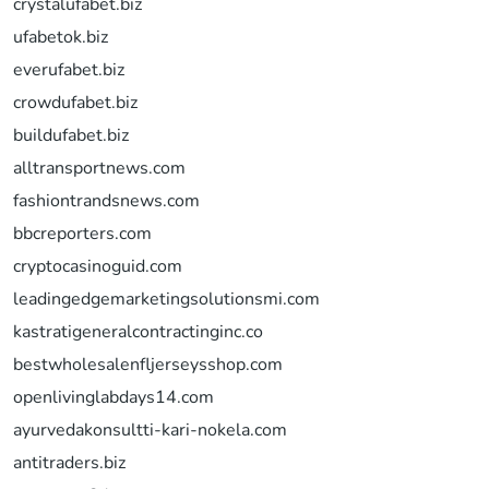
crystalufabet.biz
ufabetok.biz
everufabet.biz
crowdufabet.biz
buildufabet.biz
alltransportnews.com
fashiontrandsnews.com
bbcreporters.com
cryptocasinoguid.com
leadingedgemarketingsolutionsmi.com
kastratigeneralcontractinginc.co
bestwholesalenfljerseysshop.com
openlivinglabdays14.com
ayurvedakonsultti-kari-nokela.com
antitraders.biz