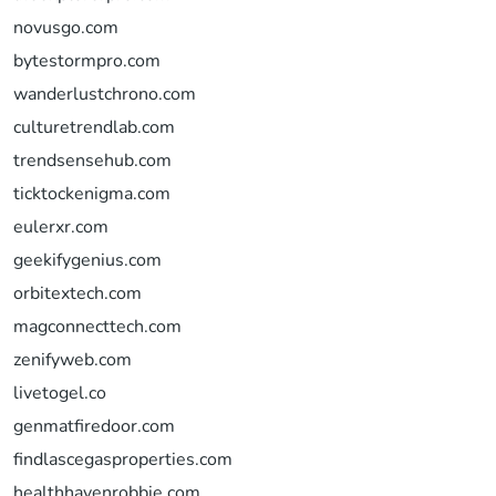
novusgo.com
bytestormpro.com
wanderlustchrono.com
culturetrendlab.com
trendsensehub.com
ticktockenigma.com
eulerxr.com
geekifygenius.com
orbitextech.com
magconnecttech.com
zenifyweb.com
livetogel.co
genmatfiredoor.com
findlascegasproperties.com
healthhavenrobbie.com