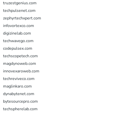
truzestgenius.com
techpulsenet.com
zephyrtechxpert.com
infovortexco.com
digizinelab.com
techwavego.com
codepulsex.com
techscopetech.com
magdynoweb.com
innovexaroweb.com
techreviveco.com
maglinkaro.com
dynabytenet.com
bytesourcepro.com
techspherelab.com