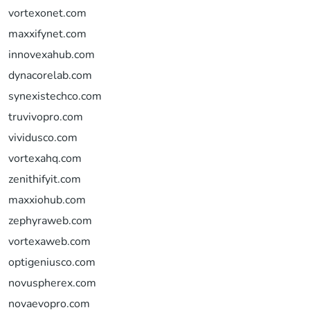
vortexonet.com
maxxifynet.com
innovexahub.com
dynacorelab.com
synexistechco.com
truvivopro.com
vividusco.com
vortexahq.com
zenithifyit.com
maxxiohub.com
zephyraweb.com
vortexaweb.com
optigeniusco.com
novuspherex.com
novaevopro.com