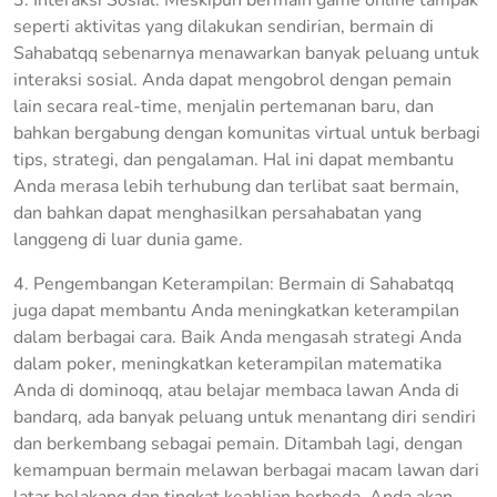
3. Interaksi Sosial: Meskipun bermain game online tampak
seperti aktivitas yang dilakukan sendirian, bermain di
Sahabatqq sebenarnya menawarkan banyak peluang untuk
interaksi sosial. Anda dapat mengobrol dengan pemain
lain secara real-time, menjalin pertemanan baru, dan
bahkan bergabung dengan komunitas virtual untuk berbagi
tips, strategi, dan pengalaman. Hal ini dapat membantu
Anda merasa lebih terhubung dan terlibat saat bermain,
dan bahkan dapat menghasilkan persahabatan yang
langgeng di luar dunia game.
4. Pengembangan Keterampilan: Bermain di Sahabatqq
juga dapat membantu Anda meningkatkan keterampilan
dalam berbagai cara. Baik Anda mengasah strategi Anda
dalam poker, meningkatkan keterampilan matematika
Anda di dominoqq, atau belajar membaca lawan Anda di
bandarq, ada banyak peluang untuk menantang diri sendiri
dan berkembang sebagai pemain. Ditambah lagi, dengan
kemampuan bermain melawan berbagai macam lawan dari