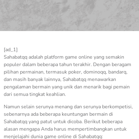
[ad_1]
Sahabatqq adalah platform game online yang semakin
populer dalam beberapa tahun terakhir. Dengan beragam
pilihan permainan, termasuk poker, dominoqq, bandarq,
dan masih banyak lainnya, Sahabatqq menawarkan
pengalaman bermain yang unik dan menarik bagi pemain
dari semua tingkat keahlian.
Namun selain serunya menang dan serunya berkompetisi,
sebenarnya ada beberapa keuntungan bermain di
Sahabatqq yang patut untuk dicoba. Berikut beberapa
alasan mengapa Anda harus mempertimbangkan untuk
menjelajahi dunia game online di Sahabatqq: