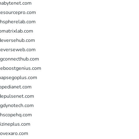
nabytenet.com
tesourcepro.com
chspherelab.com
fomatrixlab.com
deversehub.com
teverseweb.com
gconnecthub.com
teboostgenius.com
napsegoplus.com
fopedianet.com
depulsenet.com
gdynotech.com
chscopehq.com
gizineplus.com
novexaro.com