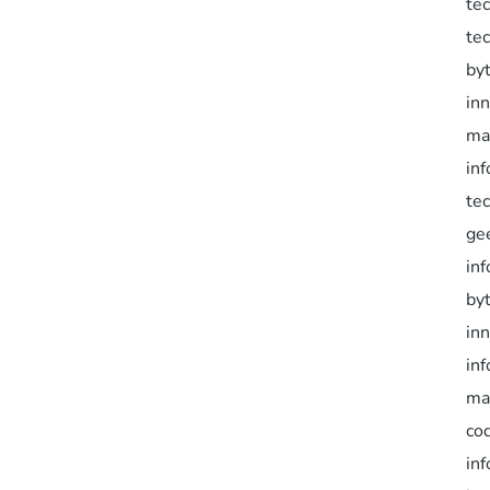
te
te
by
in
ma
in
te
ge
in
by
in
in
ma
co
in