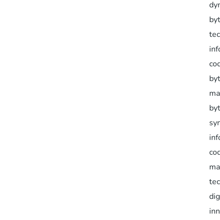
dy
by
te
in
co
by
ma
by
sy
in
co
ma
te
di
in