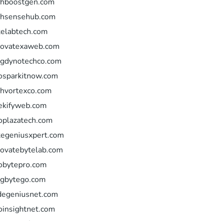
chboostgen.com
chsensehub.com
telabtech.com
novatexaweb.com
gdynotechco.com
fosparkitnow.com
chvortexco.com
ekifyweb.com
foplazatech.com
tegeniusxpert.com
novatebytelab.com
fobytepro.com
gbytego.com
degeniusnet.com
foinsightnet.com