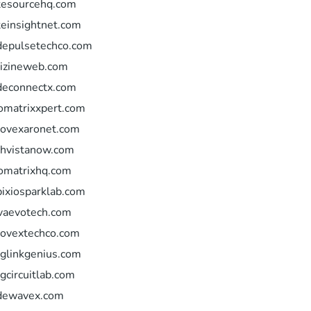
tesourcehq.com
teinsightnet.com
depulsetechco.com
gizineweb.com
deconnectx.com
fomatrixxpert.com
novexaronet.com
chvistanow.com
fomatrixhq.com
bixiosparklab.com
vaevotech.com
novextechco.com
glinkgenius.com
gcircuitlab.com
dewavex.com