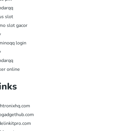
ndarqq
us slot
mo slot gacor
v
minoqq login
v
ndarqq
ker online
inks
chtronixhq.com
fogadgethub.com
delinkitpro.com