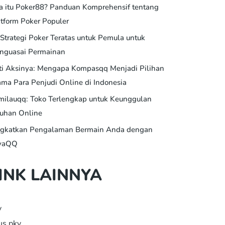
a itu Poker88? Panduan Komprehensif tentang
tform Poker Populer
Strategi Poker Teratas untuk Pemula untuk
nguasai Permainan
uti Aksinya: Mengapa Kompasqq Menjadi Pilihan
ma Para Penjudi Online di Indonesia
milauqq: Toko Terlengkap untuk Keunggulan
ruhan Online
ngkatkan Pengalaman Bermain Anda dengan
yaQQ
INK LAINNYA
v
us pkv