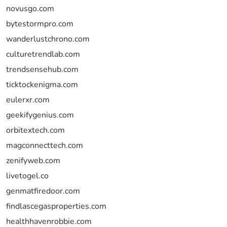
novusgo.com
bytestormpro.com
wanderlustchrono.com
culturetrendlab.com
trendsensehub.com
ticktockenigma.com
eulerxr.com
geekifygenius.com
orbitextech.com
magconnecttech.com
zenifyweb.com
livetogel.co
genmatfiredoor.com
findlascegasproperties.com
healthhavenrobbie.com