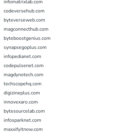
infomatrixlab.com
codeversehub.com
byteverseweb.com
magconnecthub.com
byteboostgenius.com
synapsegoplus.com
infopedianet.com
codepulsenet.com
magdynotech.com
techscopehq.com
digizineplus.com
innovexaro.com
bytesourcelab.com
infosparknet.com
maxxifyitnow.com