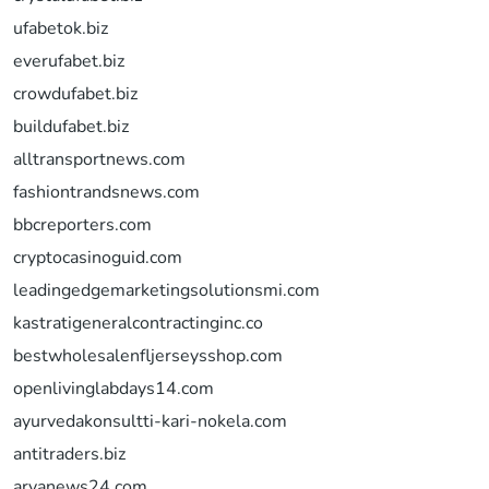
ufabetok.biz
everufabet.biz
crowdufabet.biz
buildufabet.biz
alltransportnews.com
fashiontrandsnews.com
bbcreporters.com
cryptocasinoguid.com
leadingedgemarketingsolutionsmi.com
kastratigeneralcontractinginc.co
bestwholesalenfljerseysshop.com
openlivinglabdays14.com
ayurvedakonsultti-kari-nokela.com
antitraders.biz
aryanews24.com