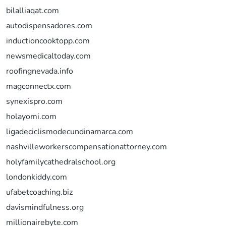
bilalliaqat.com
autodispensadores.com
inductioncooktopp.com
newsmedicaltoday.com
roofingnevada.info
magconnectx.com
synexispro.com
holayomi.com
ligadeciclismodecundinamarca.com
nashvilleworkerscompensationattorney.com
holyfamilycathedralschool.org
londonkiddy.com
ufabetcoaching.biz
davismindfulness.org
millionairebyte.com