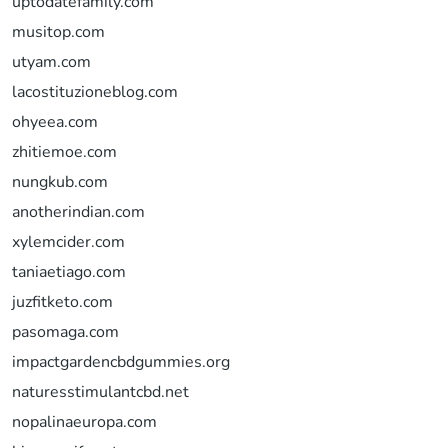
uptodatefamily.com
musitop.com
utyam.com
lacostituzioneblog.com
ohyeea.com
zhitiemoe.com
nungkub.com
anotherindian.com
xylemcider.com
taniaetiago.com
juzfitketo.com
pasomaga.com
impactgardencbdgummies.org
naturesstimulantcbd.net
nopalinaeuropa.com