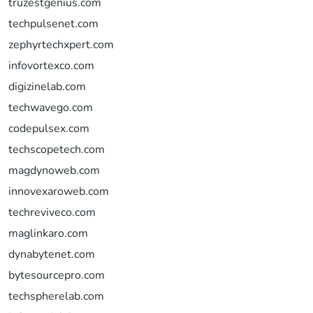
truzestgenius.com
techpulsenet.com
zephyrtechxpert.com
infovortexco.com
digizinelab.com
techwavego.com
codepulsex.com
techscopetech.com
magdynoweb.com
innovexaroweb.com
techreviveco.com
maglinkaro.com
dynabytenet.com
bytesourcepro.com
techspherelab.com