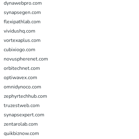
dynawebpro.com
synapsegen.com
flexipathlab.com
vividushq.com
vortexaplus.com
cubixiogo.com
novuspherenet.com
orbitechnet.com
optiwavex.com
omnidynoco.com
zephyrtechhub.com
truzestweb.com
synapsexpert.com
zentarolab.com
quikbiznow.com