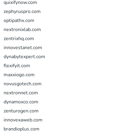
quixifynow.com
zephyruspro.com
optipathx.com
nextronixlab.com
zentrixhq.com
innovestanet.com
dynabytexpert.com
flexifyit.com
maxxiogo.com
novusgotech.com
nextronnet.com
dynamoxco.com
zenturogen.com
innovexaweb.com
brandioplus.com