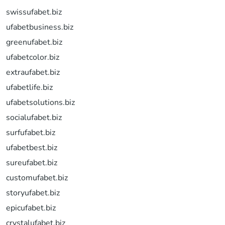
swissufabet.biz
ufabetbusiness.biz
greenufabet.biz
ufabetcolor.biz
extraufabet.biz
ufabetlife.biz
ufabetsolutions.biz
socialufabet.biz
surfufabet.biz
ufabetbest.biz
sureufabet.biz
customufabet.biz
storyufabet.biz
epicufabet.biz
crystalufabet.biz