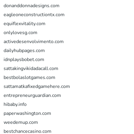
donanddonnadesigns.com
eagleoneconstructiontx.com
equiflexvitality.com
onlylovesg.com
activedesenvolvimento.com
dailyhubpages.com
idnplaysbobet.com
sattakingvikidadacall.com
bestbolaslotgames.com
sattamatkafixedgamehere.com
entrepreneurguardian.com
hibaby.info
paperwashington.com
weedemup.com
bestchancecasino.com