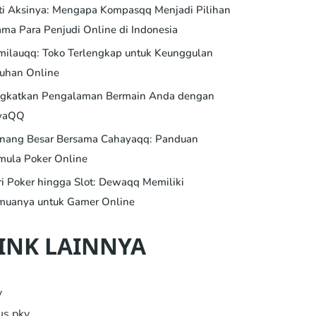
uti Aksinya: Mengapa Kompasqq Menjadi Pilihan
ma Para Penjudi Online di Indonesia
milauqq: Toko Terlengkap untuk Keunggulan
ruhan Online
ngkatkan Pengalaman Bermain Anda dengan
yaQQ
nang Besar Bersama Cahayaqq: Panduan
mula Poker Online
i Poker hingga Slot: Dewaqq Memiliki
muanya untuk Gamer Online
INK LAINNYA
v
us pkv