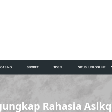
CASINO
SBOBET
TOGEL
SITUS JUDI ONLINE
ungkap Rahasia Asikqq