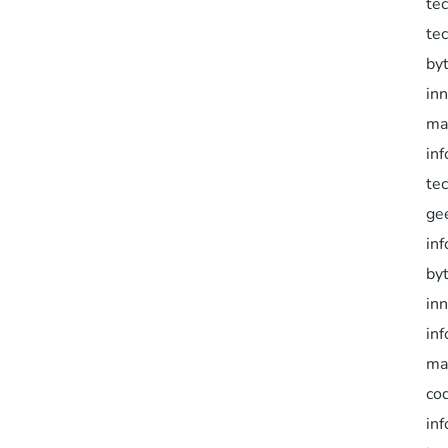
te
te
by
in
ma
in
te
ge
in
by
in
in
ma
co
in