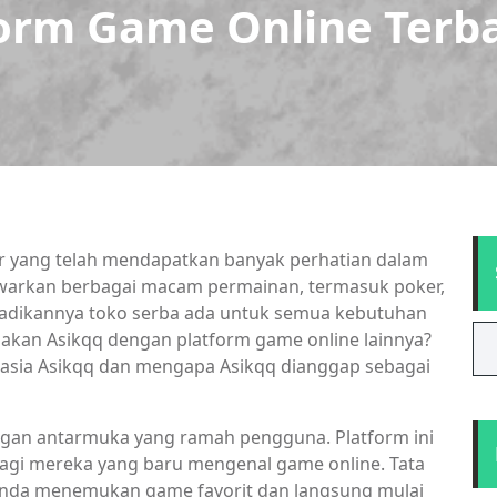
orm Game Online Terb
er yang telah mendapatkan banyak perhatian dalam
nawarkan berbagai macam permainan, termasuk poker,
jadikannya toko serba ada untuk semua kebutuhan
an Asikqq dengan platform game online lainnya?
hasia Asikqq dan mengapa Asikqq dianggap sebagai
ngan antarmuka yang ramah pengguna. Platform ini
bagi mereka yang baru mengenal game online. Tata
Anda menemukan game favorit dan langsung mulai