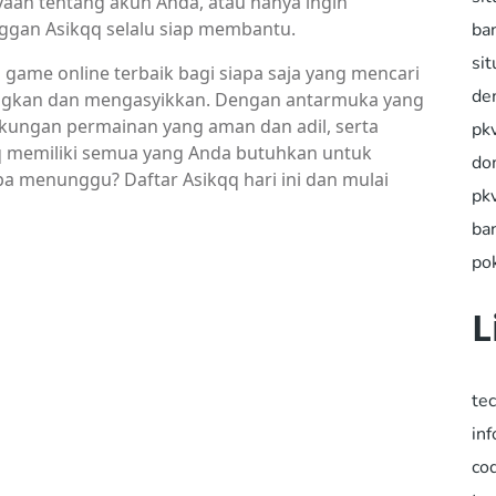
aan tentang akun Anda, atau hanya ingin
gan Asikqq selalu siap membantu.
ba
sit
 game online terbaik bagi siapa saja yang mencari
de
gkan dan mengasyikkan. Dengan antarmuka yang
ungan permainan yang aman dan adil, serta
pk
qq memiliki semua yang Anda butuhkan untuk
do
a menunggu? Daftar Asikqq hari ini dan mulai
pk
ba
po
L
te
in
co