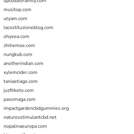
uptodatefamily.com
musitop.com
utyam.com
lacostituzioneblog.com
ohyeea.com
zhitiemoe.com
nungkub.com
anotherindian.com
xylemcider.com
taniaetiago.com
juzfitketo.com
pasomaga.com
impactgardencbdgummies.org
naturesstimulantcbd.net
nopalinaeuropa.com