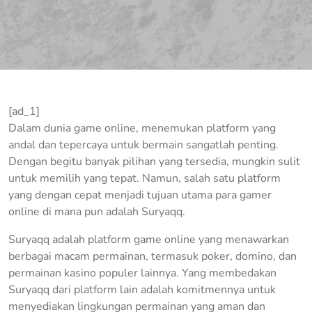
[ad_1]
Dalam dunia game online, menemukan platform yang
andal dan tepercaya untuk bermain sangatlah penting.
Dengan begitu banyak pilihan yang tersedia, mungkin sulit
untuk memilih yang tepat. Namun, salah satu platform
yang dengan cepat menjadi tujuan utama para gamer
online di mana pun adalah Suryaqq.
Suryaqq adalah platform game online yang menawarkan
berbagai macam permainan, termasuk poker, domino, dan
permainan kasino populer lainnya. Yang membedakan
Suryaqq dari platform lain adalah komitmennya untuk
menyediakan lingkungan permainan yang aman dan