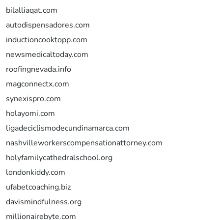
bilalliaqat.com
autodispensadores.com
inductioncooktopp.com
newsmedicaltoday.com
roofingnevada.info
magconnectx.com
synexispro.com
holayomi.com
ligadeciclismodecundinamarca.com
nashvilleworkerscompensationattorney.com
holyfamilycathedralschool.org
londonkiddy.com
ufabetcoaching.biz
davismindfulness.org
millionairebyte.com