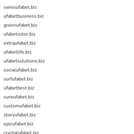
swissufabet.biz
ufabetbusiness.biz
greenufabet.biz
ufabetcolor.biz
extraufabet.biz
ufabetlife.biz
ufabetsolutions.biz
socialufabet.biz
surfufabet.biz
ufabetbest.biz
sureufabet.biz
customufabet.biz
storyufabet.biz
epicufabet.biz
crystalufabet.biz