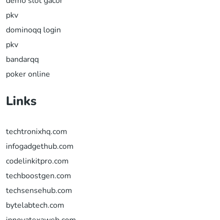
demo slot gacor
pkv
dominoqq login
pkv
bandarqq
poker online
Links
techtronixhq.com
infogadgethub.com
codelinkitpro.com
techboostgen.com
techsensehub.com
bytelabtech.com