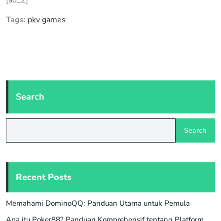
[ad_2]
Tags:
pkv games
Search
Search
Recent Posts
Memahami DominoQQ: Panduan Utama untuk Pemula
Apa itu Poker88? Panduan Komprehensif tentang Platform