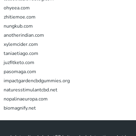
ohyeea.com
zhitiemoe.com
nungkub.com
anotherindian.com
xylemcider.com
taniaetiago.com
juzfitketo.com
pasomaga.com
impactgardencbdgummies.org
naturesstimulantcbd.net
nopalinaeuropa.com
biomagnify.net