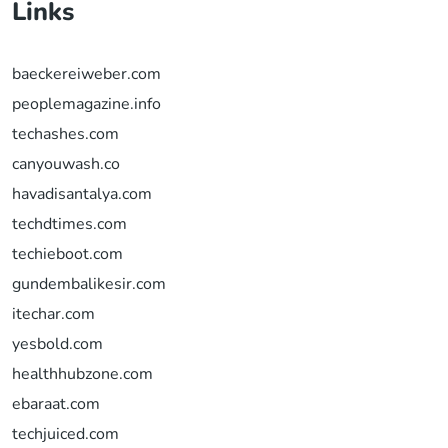
Links
baeckereiweber.com
peoplemagazine.info
techashes.com
canyouwash.co
havadisantalya.com
techdtimes.com
techieboot.com
gundembalikesir.com
itechar.com
yesbold.com
healthhubzone.com
ebaraat.com
techjuiced.com