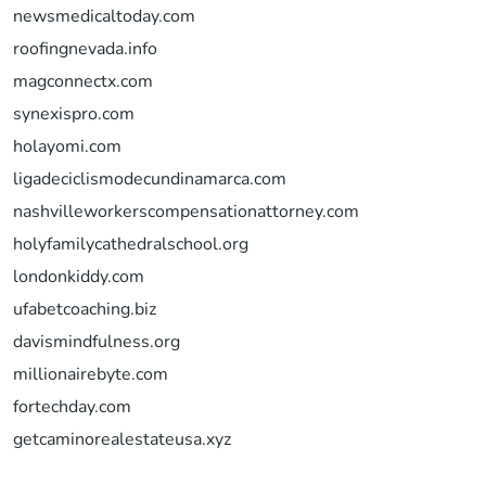
newsmedicaltoday.com
roofingnevada.info
magconnectx.com
synexispro.com
holayomi.com
ligadeciclismodecundinamarca.com
nashvilleworkerscompensationattorney.com
holyfamilycathedralschool.org
londonkiddy.com
ufabetcoaching.biz
davismindfulness.org
millionairebyte.com
fortechday.com
getcaminorealestateusa.xyz