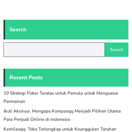
Search
Search
Recent Posts
10 Strategi Poker Teratas untuk Pemula untuk Menguasai
Permainan
Ikuti Aksinya: Mengapa Kompasqq Menjadi Pilihan Utama
Para Penjudi Online di Indonesia
Kemilauqq: Toko Terlengkap untuk Keunggulan Taruhan