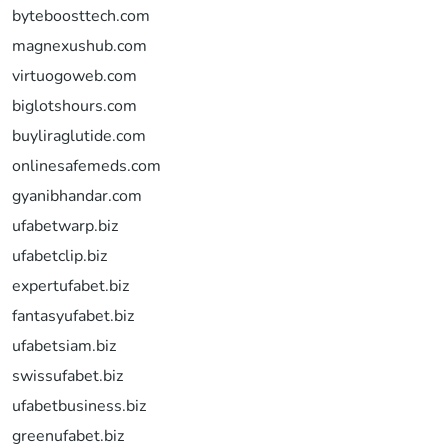
byteboosttech.com
magnexushub.com
virtuogoweb.com
biglotshours.com
buyliraglutide.com
onlinesafemeds.com
gyanibhandar.com
ufabetwarp.biz
ufabetclip.biz
expertufabet.biz
fantasyufabet.biz
ufabetsiam.biz
swissufabet.biz
ufabetbusiness.biz
greenufabet.biz