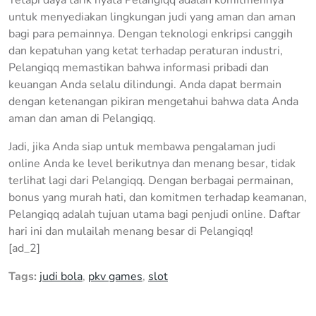
Tetapi daya tarik nyata Pelangiqq adalah komitmennya
untuk menyediakan lingkungan judi yang aman dan aman
bagi para pemainnya. Dengan teknologi enkripsi canggih
dan kepatuhan yang ketat terhadap peraturan industri,
Pelangiqq memastikan bahwa informasi pribadi dan
keuangan Anda selalu dilindungi. Anda dapat bermain
dengan ketenangan pikiran mengetahui bahwa data Anda
aman dan aman di Pelangiqq.
Jadi, jika Anda siap untuk membawa pengalaman judi
online Anda ke level berikutnya dan menang besar, tidak
terlihat lagi dari Pelangiqq. Dengan berbagai permainan,
bonus yang murah hati, dan komitmen terhadap keamanan,
Pelangiqq adalah tujuan utama bagi penjudi online. Daftar
hari ini dan mulailah menang besar di Pelangiqq!
[ad_2]
Tags:
judi bola
,
pkv games
,
slot