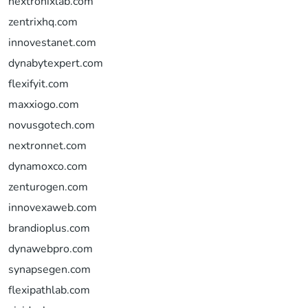
nextronixlab.com
zentrixhq.com
innovestanet.com
dynabytexpert.com
flexifyit.com
maxxiogo.com
novusgotech.com
nextronnet.com
dynamoxco.com
zenturogen.com
innovexaweb.com
brandioplus.com
dynawebpro.com
synapsegen.com
flexipathlab.com