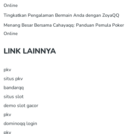
Online
Tingkatkan Pengalaman Bermain Anda dengan ZoyaQQ
Menang Besar Bersama Cahayaqq: Panduan Pemula Poker
Online
LINK LAINNYA
pkv
situs pkv
bandarqq
situs slot
demo slot gacor
pkv
dominoqq login
pkv