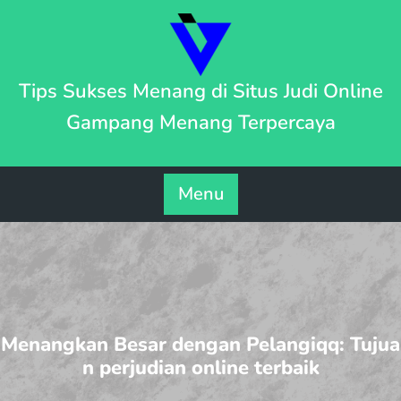
Skip
to
content
Tips Sukses Menang di Situs Judi Online
Gampang Menang Terpercaya
Menu
Menangkan Besar dengan Pelangiqq: Tujua
n perjudian online terbaik