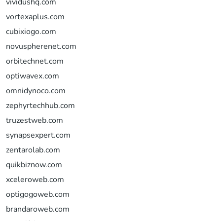
vividushq.com
vortexaplus.com
cubixiogo.com
novuspherenet.com
orbitechnet.com
optiwavex.com
omnidynoco.com
zephyrtechhub.com
truzestweb.com
synapsexpert.com
zentarolab.com
quikbiznow.com
xceleroweb.com
optigogoweb.com
brandaroweb.com