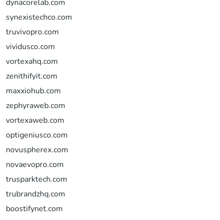
dynacorelab.com
synexistechco.com
truvivopro.com
vividusco.com
vortexahq.com
zenithifyit.com
maxxiohub.com
zephyraweb.com
vortexaweb.com
optigeniusco.com
novuspherex.com
novaevopro.com
trusparktech.com
trubrandzhq.com
boostifynet.com