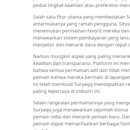
peduli tingkat keahlian atau preferensi mer
Salah satu fitur utama yang membedakan Sur
antarmukanya yang ramah pengguna. Situs
menemukan permainan favorit mereka dan l
menawarkan sistem pembayaran yang lanc
menyetor dan menarik dana dengan cepat 
Namun mungkin aspek yang paling menarik
keadilan dan transparansi. Platform ini m
bahwa semua permainan adil dan tidak me
pemain bahwa mereka bermain di lapangan 
ini telah membuat Suryaqq mendapatkan rep
paling tepercaya di industri ini.
Selain rangkaian permainannya yang meng
Suryaqq juga menawarkan sejumlah bonus
pemain setia dan menarik pemain baru. Da
pemain dapat memanfaatkan berbagai fasi