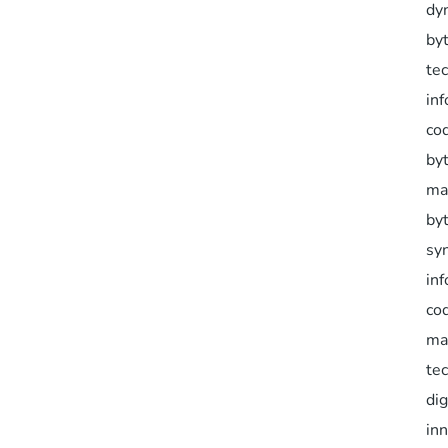
dy
by
te
in
co
by
ma
by
sy
in
co
ma
te
di
in