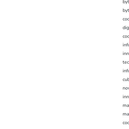
by
by
co
di
co
in
in
te
in
cu
no
in
ma
ma
co