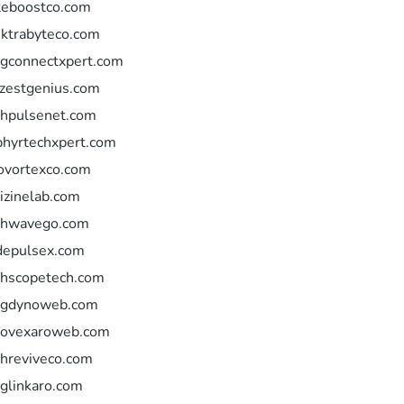
teboostco.com
ektrabyteco.com
gconnectxpert.com
uzestgenius.com
chpulsenet.com
phyrtechxpert.com
fovortexco.com
gizinelab.com
chwavego.com
depulsex.com
chscopetech.com
gdynoweb.com
novexaroweb.com
chreviveco.com
glinkaro.com