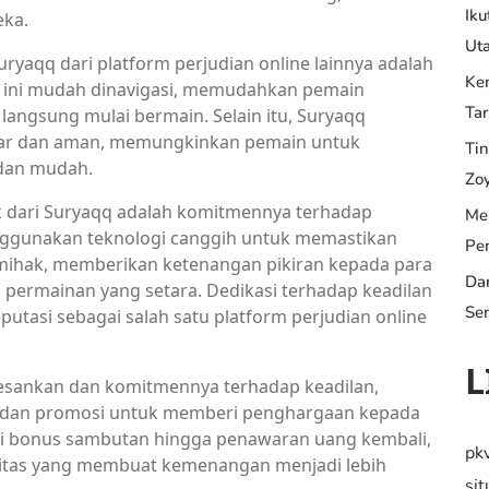
Ik
eka.
Uta
yaqq dari platform perjudian online lainnya adalah
Ke
 ini mudah dinavigasi, memudahkan pemain
Ta
angsung mulai bermain. Selain itu, Suryaqq
ar dan aman, memungkinkan pemain untuk
Ti
dan mudah.
Zo
 dari Suryaqq adalah komitmennya terhadap
Me
enggunakan teknologi canggih untuk memastikan
Pe
mihak, memberikan ketenangan pikiran kepada para
Dar
permainan yang setara. Dedikasi terhadap keadilan
Se
utasi sebagai salah satu platform perjudian online
L
esankan dan komitmennya terhadap keadilan,
 dan promosi untuk memberi penghargaan kepada
ri bonus sambutan hingga penawaran uang kembali,
pk
litas yang membuat kemenangan menjadi lebih
sit