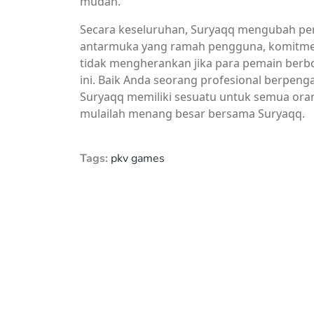
mudah.
Secara keseluruhan, Suryaqq mengubah per
antarmuka yang ramah pengguna, komitmen
tidak mengherankan jika para pemain be
ini. Baik Anda seorang profesional berpen
Suryaqq memiliki sesuatu untuk semua oran
mulailah menang besar bersama Suryaqq.
Tags:
pkv games