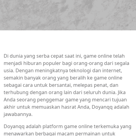
Di dunia yang serba cepat saat ini, game online telah
menjadi hiburan populer bagi orang-orang dari segala
usia. Dengan meningkatnya teknologi dan internet,
semakin banyak orang yang beralih ke game online
sebagai cara untuk bersantai, melepas penat, dan
terhubung dengan orang lain dari seluruh dunia. Jika
Anda seorang penggemar game yang mencari tujuan
akhir untuk memuaskan hasrat Anda, Doyanqq adalah
jawabannya.
Doyanqq adalah platform game online terkemuka yang
menawarkan berbagai macam permainan untuk