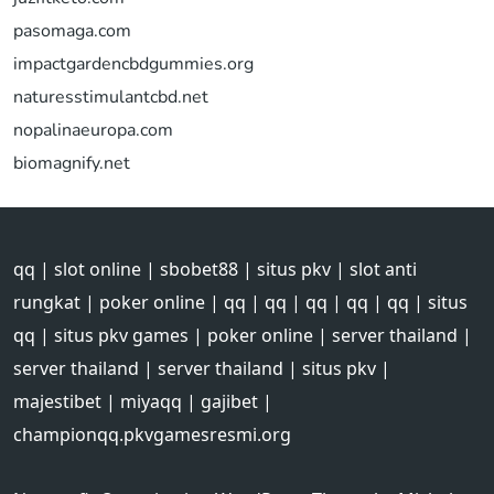
pasomaga.com
impactgardencbdgummies.org
naturesstimulantcbd.net
nopalinaeuropa.com
biomagnify.net
qq
|
slot online
|
sbobet88
|
situs pkv
|
slot anti
rungkat
|
poker online
|
qq
|
qq
|
qq
|
qq
|
qq
|
situs
qq
|
situs pkv games
|
poker online
|
server thailand
|
server thailand
|
server thailand
|
situs pkv
|
majestibet
|
miyaqq
|
gajibet
|
championqq.pkvgamesresmi.org