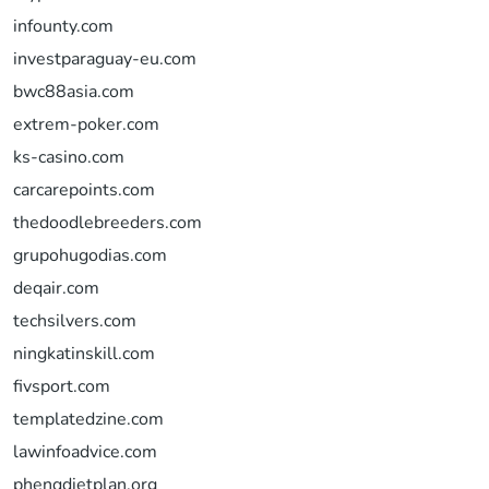
infounty.com
investparaguay-eu.com
bwc88asia.com
extrem-poker.com
ks-casino.com
carcarepoints.com
thedoodlebreeders.com
grupohugodias.com
deqair.com
techsilvers.com
ningkatinskill.com
fivsport.com
templatedzine.com
lawinfoadvice.com
phenqdietplan.org