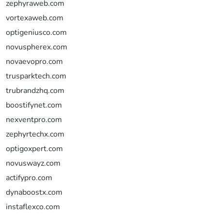
zephyraweb.com
vortexaweb.com
optigeniusco.com
novuspherex.com
novaevopro.com
trusparktech.com
trubrandzhq.com
boostifynet.com
nexventpro.com
zephyrtechx.com
optigoxpert.com
novuswayz.com
actifypro.com
dynaboostx.com
instaflexco.com