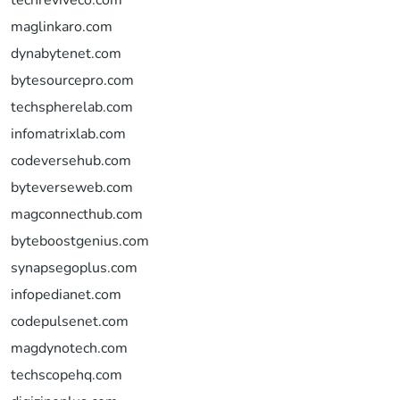
techreviveco.com
maglinkaro.com
dynabytenet.com
bytesourcepro.com
techspherelab.com
infomatrixlab.com
codeversehub.com
byteverseweb.com
magconnecthub.com
byteboostgenius.com
synapsegoplus.com
infopedianet.com
codepulsenet.com
magdynotech.com
techscopehq.com