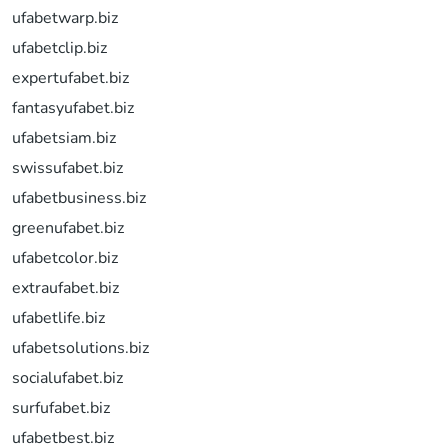
ufabetwarp.biz
ufabetclip.biz
expertufabet.biz
fantasyufabet.biz
ufabetsiam.biz
swissufabet.biz
ufabetbusiness.biz
greenufabet.biz
ufabetcolor.biz
extraufabet.biz
ufabetlife.biz
ufabetsolutions.biz
socialufabet.biz
surfufabet.biz
ufabetbest.biz