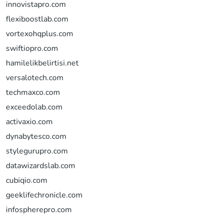
innovistapro.com
flexiboostlab.com
vortexohqplus.com
swiftiopro.com
hamilelikbelirtisi.net
versalotech.com
techmaxco.com
exceedolab.com
activaxio.com
dynabytesco.com
stylegurupro.com
datawizardslab.com
cubiqio.com
geeklifechronicle.com
infospherepro.com