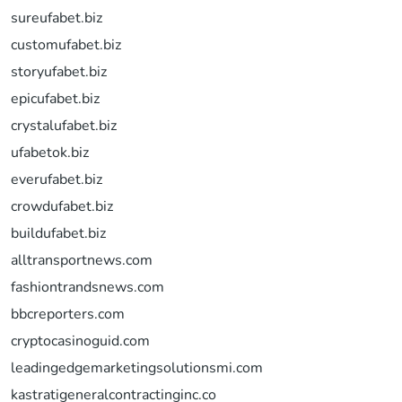
sureufabet.biz
customufabet.biz
storyufabet.biz
epicufabet.biz
crystalufabet.biz
ufabetok.biz
everufabet.biz
crowdufabet.biz
buildufabet.biz
alltransportnews.com
fashiontrandsnews.com
bbcreporters.com
cryptocasinoguid.com
leadingedgemarketingsolutionsmi.com
kastratigeneralcontractinginc.co