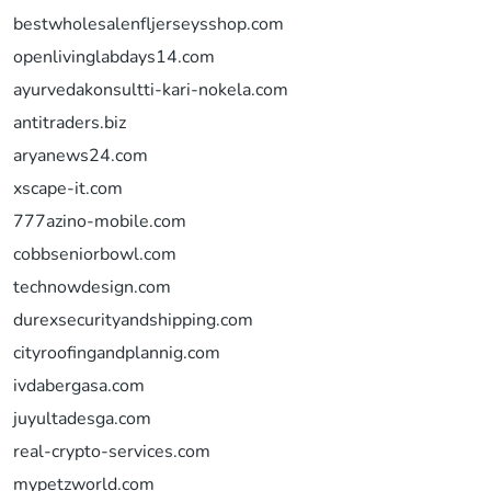
bestwholesalenfljerseysshop.com
openlivinglabdays14.com
ayurvedakonsultti-kari-nokela.com
antitraders.biz
aryanews24.com
xscape-it.com
777azino-mobile.com
cobbseniorbowl.com
technowdesign.com
durexsecurityandshipping.com
cityroofingandplannig.com
ivdabergasa.com
juyultadesga.com
real-crypto-services.com
mypetzworld.com