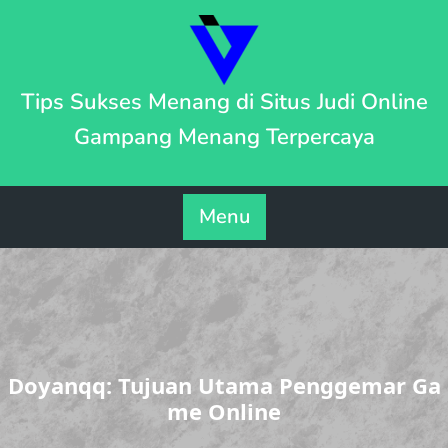
Skip
to
content
Tips Sukses Menang di Situs Judi Online
Gampang Menang Terpercaya
Menu
Doyanqq: Tujuan Utama Penggemar Ga
me Online