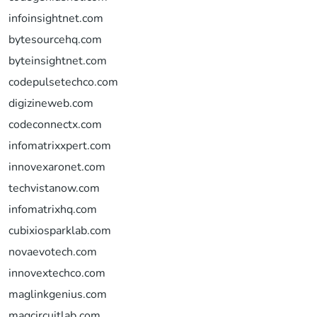
infoinsightnet.com
bytesourcehq.com
byteinsightnet.com
codepulsetechco.com
digizineweb.com
codeconnectx.com
infomatrixxpert.com
innovexaronet.com
techvistanow.com
infomatrixhq.com
cubixiosparklab.com
novaevotech.com
innovextechco.com
maglinkgenius.com
magcircuitlab.com