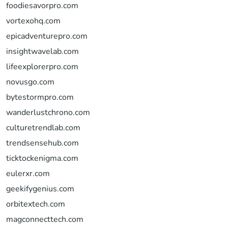
foodiesavorpro.com
vortexohq.com
epicadventurepro.com
insightwavelab.com
lifeexplorerpro.com
novusgo.com
bytestormpro.com
wanderlustchrono.com
culturetrendlab.com
trendsensehub.com
ticktockenigma.com
eulerxr.com
geekifygenius.com
orbitextech.com
magconnecttech.com