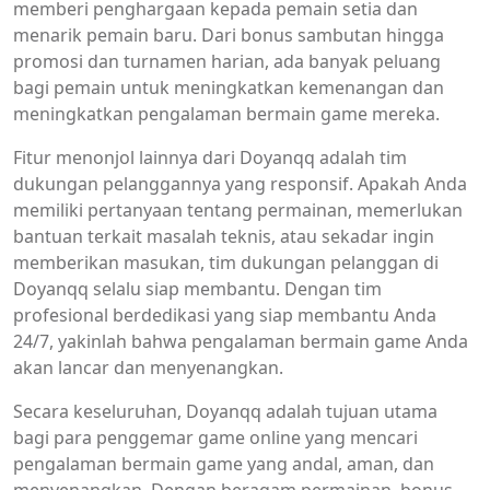
memberi penghargaan kepada pemain setia dan
menarik pemain baru. Dari bonus sambutan hingga
promosi dan turnamen harian, ada banyak peluang
bagi pemain untuk meningkatkan kemenangan dan
meningkatkan pengalaman bermain game mereka.
Fitur menonjol lainnya dari Doyanqq adalah tim
dukungan pelanggannya yang responsif. Apakah Anda
memiliki pertanyaan tentang permainan, memerlukan
bantuan terkait masalah teknis, atau sekadar ingin
memberikan masukan, tim dukungan pelanggan di
Doyanqq selalu siap membantu. Dengan tim
profesional berdedikasi yang siap membantu Anda
24/7, yakinlah bahwa pengalaman bermain game Anda
akan lancar dan menyenangkan.
Secara keseluruhan, Doyanqq adalah tujuan utama
bagi para penggemar game online yang mencari
pengalaman bermain game yang andal, aman, dan