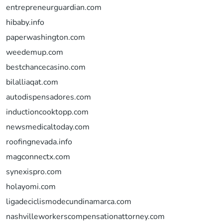
entrepreneurguardian.com
hibaby.info
paperwashington.com
weedemup.com
bestchancecasino.com
bilalliaqat.com
autodispensadores.com
inductioncooktopp.com
newsmedicaltoday.com
roofingnevada.info
magconnectx.com
synexispro.com
holayomi.com
ligadeciclismodecundinamarca.com
nashvilleworkerscompensationattorney.com