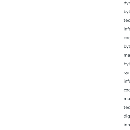
dy
by
te
in
co
by
ma
by
sy
in
co
ma
te
di
in