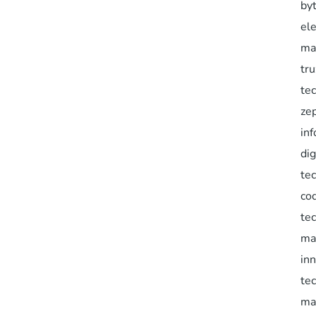
by
el
ma
tr
te
ze
in
di
te
co
te
ma
in
te
ma