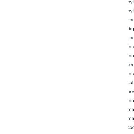
by
by
co
di
co
in
in
te
in
cu
no
in
ma
ma
co