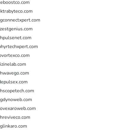
teboostco.com
ektrabyteco.com
gconnectxpert.com
uzestgenius.com
chpulsenet.com
phyrtechxpert.com
fovortexco.com
gizinelab.com
chwavego.com
depulsex.com
chscopetech.com
gdynoweb.com
novexaroweb.com
chreviveco.com
glinkaro.com