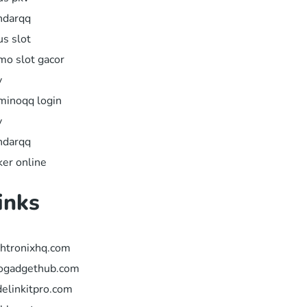
ndarqq
us slot
mo slot gacor
v
minoqq login
v
ndarqq
ker online
inks
chtronixhq.com
fogadgethub.com
delinkitpro.com