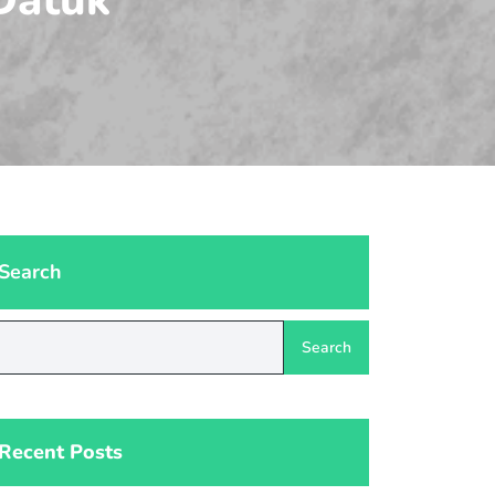
Datuk
Search
Search
Recent Posts