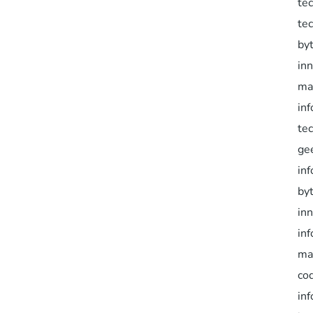
te
te
by
in
ma
in
te
ge
in
by
in
in
ma
co
in