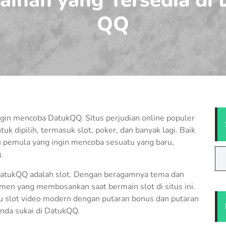
ainan yang Tersedia di 
QQ
ingin mencoba DatukQQ. Situs perjudian online populer
 dipilih, termasuk slot, poker, dan banyak lagi. Baik
 pemula yang ingin mencoba sesuatu yang baru,
.
 DatukQQ adalah slot. Dengan beragamnya tema dan
momen yang membosankan saat bermain slot di situs ini.
u slot video modern dengan putaran bonus dan putaran
nda sukai di DatukQQ.