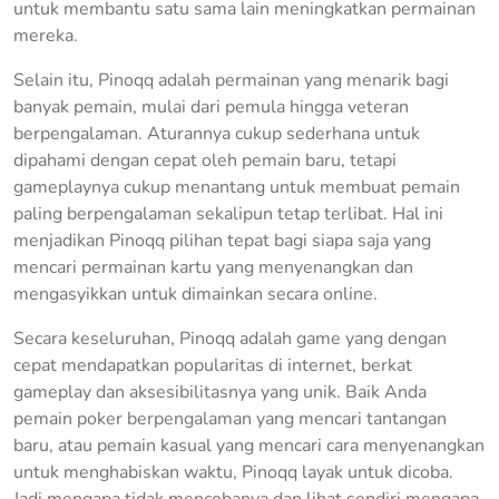
untuk membantu satu sama lain meningkatkan permainan
mereka.
Selain itu, Pinoqq adalah permainan yang menarik bagi
banyak pemain, mulai dari pemula hingga veteran
berpengalaman. Aturannya cukup sederhana untuk
dipahami dengan cepat oleh pemain baru, tetapi
gameplaynya cukup menantang untuk membuat pemain
paling berpengalaman sekalipun tetap terlibat. Hal ini
menjadikan Pinoqq pilihan tepat bagi siapa saja yang
mencari permainan kartu yang menyenangkan dan
mengasyikkan untuk dimainkan secara online.
Secara keseluruhan, Pinoqq adalah game yang dengan
cepat mendapatkan popularitas di internet, berkat
gameplay dan aksesibilitasnya yang unik. Baik Anda
pemain poker berpengalaman yang mencari tantangan
baru, atau pemain kasual yang mencari cara menyenangkan
untuk menghabiskan waktu, Pinoqq layak untuk dicoba.