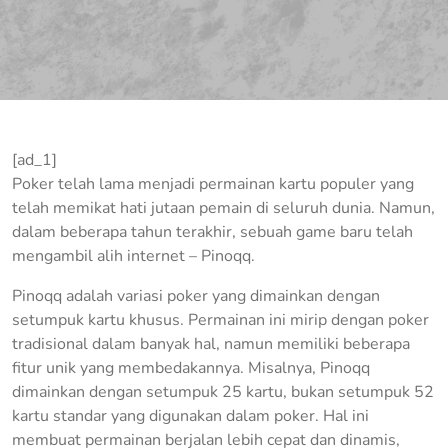
[ad_1]
Poker telah lama menjadi permainan kartu populer yang
telah memikat hati jutaan pemain di seluruh dunia. Namun,
dalam beberapa tahun terakhir, sebuah game baru telah
mengambil alih internet – Pinoqq.
Pinoqq adalah variasi poker yang dimainkan dengan
setumpuk kartu khusus. Permainan ini mirip dengan poker
tradisional dalam banyak hal, namun memiliki beberapa
fitur unik yang membedakannya. Misalnya, Pinoqq
dimainkan dengan setumpuk 25 kartu, bukan setumpuk 52
kartu standar yang digunakan dalam poker. Hal ini
membuat permainan berjalan lebih cepat dan dinamis,