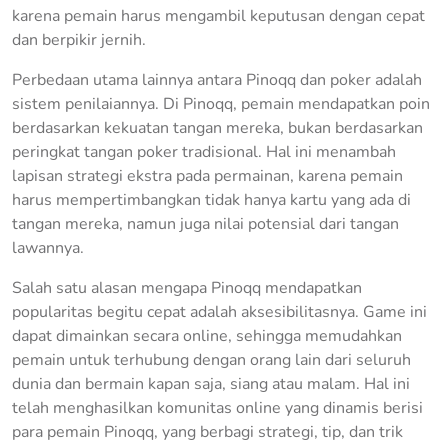
karena pemain harus mengambil keputusan dengan cepat
dan berpikir jernih.
Perbedaan utama lainnya antara Pinoqq dan poker adalah
sistem penilaiannya. Di Pinoqq, pemain mendapatkan poin
berdasarkan kekuatan tangan mereka, bukan berdasarkan
peringkat tangan poker tradisional. Hal ini menambah
lapisan strategi ekstra pada permainan, karena pemain
harus mempertimbangkan tidak hanya kartu yang ada di
tangan mereka, namun juga nilai potensial dari tangan
lawannya.
Salah satu alasan mengapa Pinoqq mendapatkan
popularitas begitu cepat adalah aksesibilitasnya. Game ini
dapat dimainkan secara online, sehingga memudahkan
pemain untuk terhubung dengan orang lain dari seluruh
dunia dan bermain kapan saja, siang atau malam. Hal ini
telah menghasilkan komunitas online yang dinamis berisi
para pemain Pinoqq, yang berbagi strategi, tip, dan trik