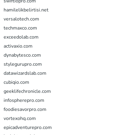
swiftiopro.com
hamilelikbelirtisi.net
versalotech.com
techmaxco.com
exceedolab.com
activaxio.com
dynabytesco.com
stylegurupro.com
datawizardslab.com
cubiqio.com
geeklifechronicle.com
infospherepro.com
foodiesavorpro.com
vortexohq.com
epicadventurepro.com