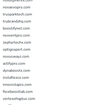
novuspherex.com
novaevopro.com
trusparktech.com
trubrandzhq.com
boostifynet.com
nexventpro.com
zephyrtechx.com
optigoxpert.com
novuswayz.com
actifypro.com
dynaboostx.com
instaflexco.com
innovistapro.com
flexiboostlab.com
vortexohqplus.com