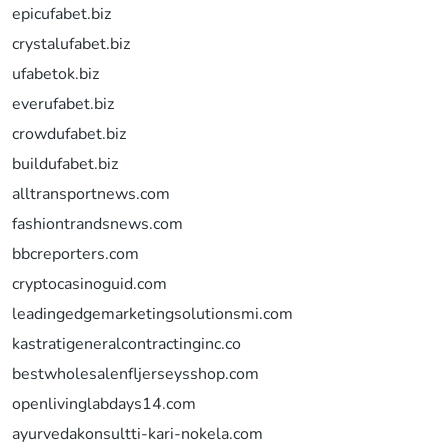
epicufabet.biz
crystalufabet.biz
ufabetok.biz
everufabet.biz
crowdufabet.biz
buildufabet.biz
alltransportnews.com
fashiontrandsnews.com
bbcreporters.com
cryptocasinoguid.com
leadingedgemarketingsolutionsmi.com
kastratigeneralcontractinginc.co
bestwholesalenfljerseysshop.com
openlivinglabdays14.com
ayurvedakonsultti-kari-nokela.com