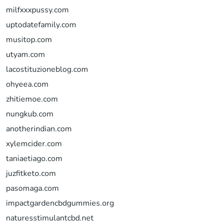
milfxxxpussy.com
uptodatefamily.com
musitop.com
utyam.com
lacostituzioneblog.com
ohyeea.com
zhitiemoe.com
nungkub.com
anotherindian.com
xylemcider.com
taniaetiago.com
juzfitketo.com
pasomaga.com
impactgardencbdgummies.org
naturesstimulantcbd.net