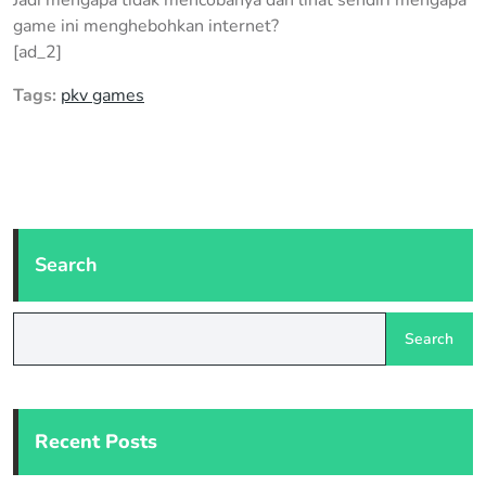
Jadi mengapa tidak mencobanya dan lihat sendiri mengapa
game ini menghebohkan internet?
[ad_2]
Tags:
pkv games
Search
Search
Recent Posts