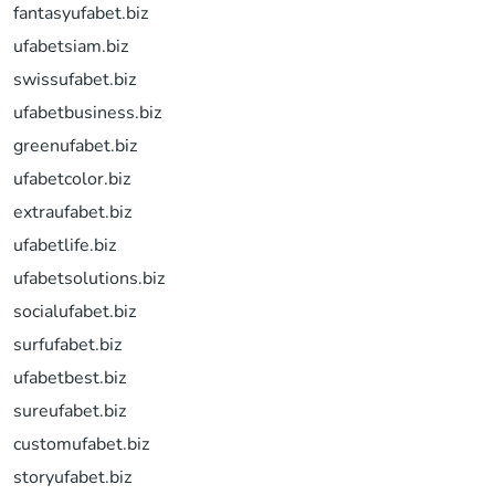
fantasyufabet.biz
ufabetsiam.biz
swissufabet.biz
ufabetbusiness.biz
greenufabet.biz
ufabetcolor.biz
extraufabet.biz
ufabetlife.biz
ufabetsolutions.biz
socialufabet.biz
surfufabet.biz
ufabetbest.biz
sureufabet.biz
customufabet.biz
storyufabet.biz