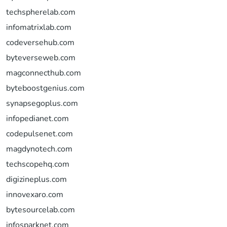
techspherelab.com
infomatrixlab.com
codeversehub.com
byteverseweb.com
magconnecthub.com
byteboostgenius.com
synapsegoplus.com
infopedianet.com
codepulsenet.com
magdynotech.com
techscopehq.com
digizineplus.com
innovexaro.com
bytesourcelab.com
infosparknet.com