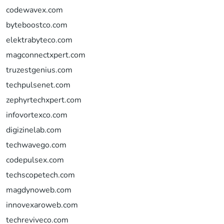
codewavex.com
byteboostco.com
elektrabyteco.com
magconnectxpert.com
truzestgenius.com
techpulsenet.com
zephyrtechxpert.com
infovortexco.com
digizinelab.com
techwavego.com
codepulsex.com
techscopetech.com
magdynoweb.com
innovexaroweb.com
techreviveco.com