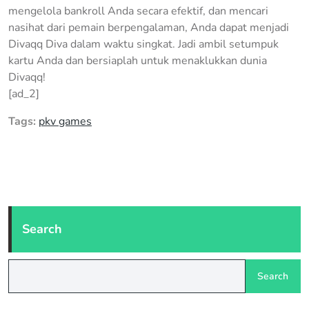
mengelola bankroll Anda secara efektif, dan mencari
nasihat dari pemain berpengalaman, Anda dapat menjadi
Divaqq Diva dalam waktu singkat. Jadi ambil setumpuk
kartu Anda dan bersiaplah untuk menaklukkan dunia
Divaqq!
[ad_2]
Tags:
pkv games
Search
Search