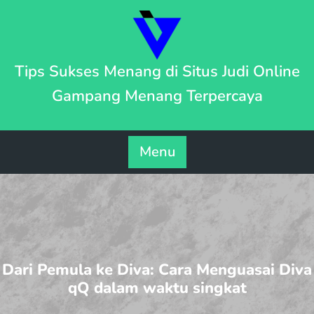
Skip
to
content
Tips Sukses Menang di Situs Judi Online
Gampang Menang Terpercaya
Menu
Dari Pemula ke Diva: Cara Menguasai Diva
qQ dalam waktu singkat