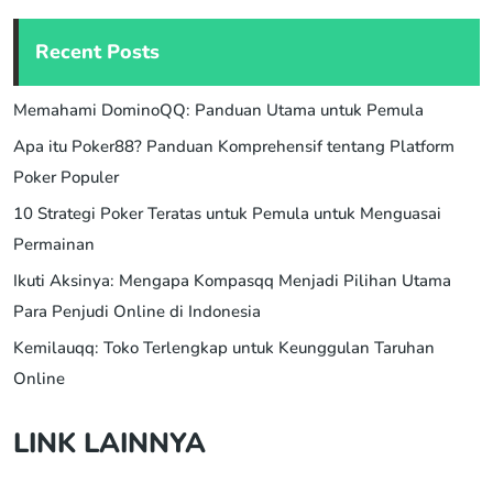
Recent Posts
Memahami DominoQQ: Panduan Utama untuk Pemula
Apa itu Poker88? Panduan Komprehensif tentang Platform
Poker Populer
10 Strategi Poker Teratas untuk Pemula untuk Menguasai
Permainan
Ikuti Aksinya: Mengapa Kompasqq Menjadi Pilihan Utama
Para Penjudi Online di Indonesia
Kemilauqq: Toko Terlengkap untuk Keunggulan Taruhan
Online
LINK LAINNYA