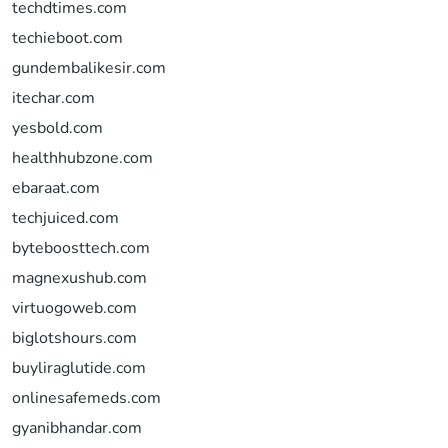
techdtimes.com
techieboot.com
gundembalikesir.com
itechar.com
yesbold.com
healthhubzone.com
ebaraat.com
techjuiced.com
byteboosttech.com
magnexushub.com
virtuogoweb.com
biglotshours.com
buyliraglutide.com
onlinesafemeds.com
gyanibhandar.com