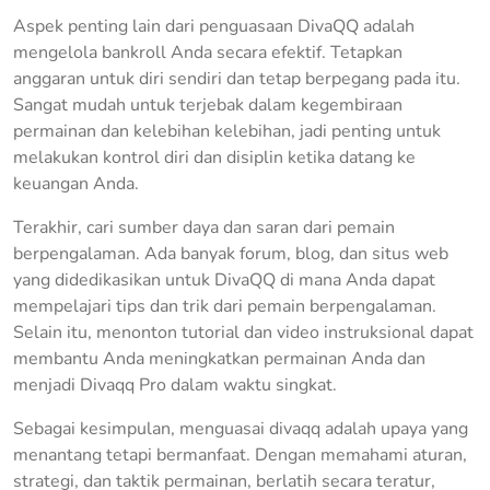
Aspek penting lain dari penguasaan DivaQQ adalah
mengelola bankroll Anda secara efektif. Tetapkan
anggaran untuk diri sendiri dan tetap berpegang pada itu.
Sangat mudah untuk terjebak dalam kegembiraan
permainan dan kelebihan kelebihan, jadi penting untuk
melakukan kontrol diri dan disiplin ketika datang ke
keuangan Anda.
Terakhir, cari sumber daya dan saran dari pemain
berpengalaman. Ada banyak forum, blog, dan situs web
yang didedikasikan untuk DivaQQ di mana Anda dapat
mempelajari tips dan trik dari pemain berpengalaman.
Selain itu, menonton tutorial dan video instruksional dapat
membantu Anda meningkatkan permainan Anda dan
menjadi Divaqq Pro dalam waktu singkat.
Sebagai kesimpulan, menguasai divaqq adalah upaya yang
menantang tetapi bermanfaat. Dengan memahami aturan,
strategi, dan taktik permainan, berlatih secara teratur,