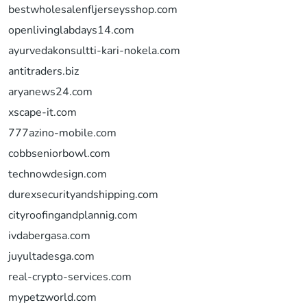
bestwholesalenfljerseysshop.com
openlivinglabdays14.com
ayurvedakonsultti-kari-nokela.com
antitraders.biz
aryanews24.com
xscape-it.com
777azino-mobile.com
cobbseniorbowl.com
technowdesign.com
durexsecurityandshipping.com
cityroofingandplannig.com
ivdabergasa.com
juyultadesga.com
real-crypto-services.com
mypetzworld.com