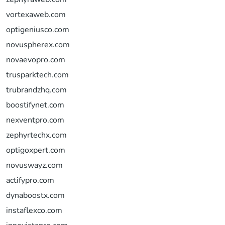
vortexaweb.com
optigeniusco.com
novuspherex.com
novaevopro.com
trusparktech.com
trubrandzhq.com
boostifynet.com
nexventpro.com
zephyrtechx.com
optigoxpert.com
novuswayz.com
actifypro.com
dynaboostx.com
instaflexco.com