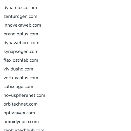
dynamoxco.com
zenturogen.com
innovexaweb.com
brandioplus.com
dynawebpro.com
synapsegen.com
flexipathlab.com
vividushq.com
vortexaplus.com
cubixiogo.com
novuspherenet.com
orbitechnet.com
optiwavex.com
omnidynoco.com
zephyrtechhub.com