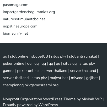
pasomaga.com
impactgardencbdgummies.org
naturesstimulantcbd.net
nopalinaeuropa.com
biomagnify.net
qq
|
slot online
|
sbobet88
|
situs pkv
|
slot anti rungkat
|
poker online
|
qq
|
qq
|
qq
|
qq
|
qq
|
situs qq
|
situs pkv
games
|
poker online
|
server thailand
|
server thailand
|
server thailand
|
situs pkv
|
majestibet
|
miyaqq
|
gajibet
|
championqq.pkvgamesresmi.org
Nonprofit Organization WordPress Theme
by Misbah WP
|
Proudly powered by WordPress