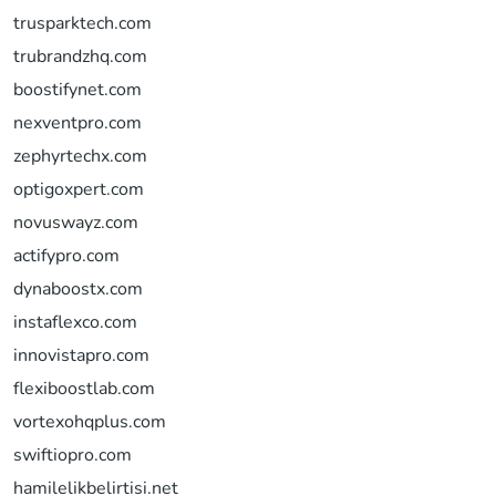
trusparktech.com
trubrandzhq.com
boostifynet.com
nexventpro.com
zephyrtechx.com
optigoxpert.com
novuswayz.com
actifypro.com
dynaboostx.com
instaflexco.com
innovistapro.com
flexiboostlab.com
vortexohqplus.com
swiftiopro.com
hamilelikbelirtisi.net