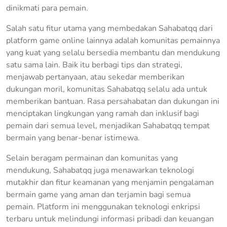
dinikmati para pemain.
Salah satu fitur utama yang membedakan Sahabatqq dari
platform game online lainnya adalah komunitas pemainnya
yang kuat yang selalu bersedia membantu dan mendukung
satu sama lain. Baik itu berbagi tips dan strategi,
menjawab pertanyaan, atau sekedar memberikan
dukungan moril, komunitas Sahabatqq selalu ada untuk
memberikan bantuan. Rasa persahabatan dan dukungan ini
menciptakan lingkungan yang ramah dan inklusif bagi
pemain dari semua level, menjadikan Sahabatqq tempat
bermain yang benar-benar istimewa.
Selain beragam permainan dan komunitas yang
mendukung, Sahabatqq juga menawarkan teknologi
mutakhir dan fitur keamanan yang menjamin pengalaman
bermain game yang aman dan terjamin bagi semua
pemain. Platform ini menggunakan teknologi enkripsi
terbaru untuk melindungi informasi pribadi dan keuangan