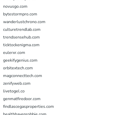
novusgo.com
bytestormpro.com
wanderlustchrono.com
culturetrendlab.com
trendsensehub.com
ticktockenigma.com
eulerxr.com
geekifygenius.com
orbitextech.com
magconnecttech.com
zenifyweb.com
livetogel.co
genmatfiredoor.com
findlascegasproperties.com
healthhavenrobbie.com