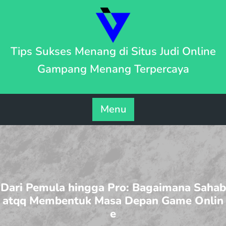
Skip
to
content
Tips Sukses Menang di Situs Judi Online
Gampang Menang Terpercaya
Menu
Dari Pemula hingga Pro: Bagaimana Sahab
atqq Membentuk Masa Depan Game Onlin
e