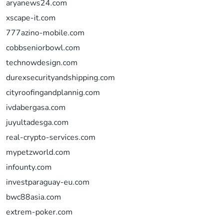
aryanews24.com
xscape-it.com
777azino-mobile.com
cobbseniorbowl.com
technowdesign.com
durexsecurityandshipping.com
cityroofingandplannig.com
ivdabergasa.com
juyultadesga.com
real-crypto-services.com
mypetzworld.com
infounty.com
investparaguay-eu.com
bwc88asia.com
extrem-poker.com