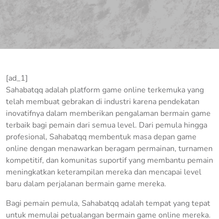
[ad_1]
Sahabatqq adalah platform game online terkemuka yang
telah membuat gebrakan di industri karena pendekatan
inovatifnya dalam memberikan pengalaman bermain game
terbaik bagi pemain dari semua level. Dari pemula hingga
profesional, Sahabatqq membentuk masa depan game
online dengan menawarkan beragam permainan, turnamen
kompetitif, dan komunitas suportif yang membantu pemain
meningkatkan keterampilan mereka dan mencapai level
baru dalam perjalanan bermain game mereka.
Bagi pemain pemula, Sahabatqq adalah tempat yang tepat
untuk memulai petualangan bermain game online mereka.