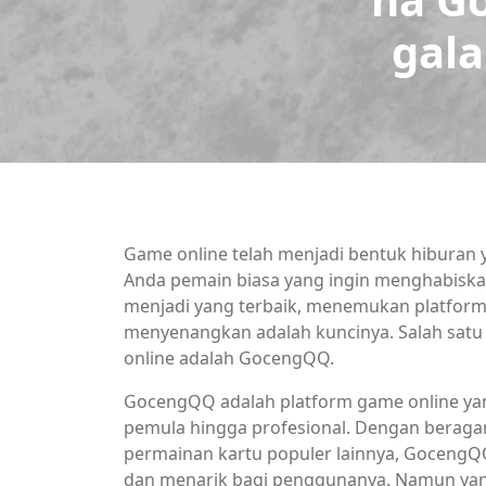
gal
Game online telah menjadi bentuk hiburan y
Anda pemain biasa yang ingin menghabiska
menjadi yang terbaik, menemukan platfor
menyenangkan adalah kuncinya. Salah sat
online adalah GocengQQ.
GocengQQ adalah platform game online yang
pemula hingga profesional. Dengan beraga
permainan kartu populer lainnya, Gocen
dan menarik bagi penggunanya. Namun y