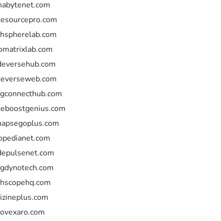
nabytenet.com
tesourcepro.com
chspherelab.com
fomatrixlab.com
deversehub.com
teverseweb.com
gconnecthub.com
teboostgenius.com
napsegoplus.com
fopedianet.com
depulsenet.com
gdynotech.com
chscopehq.com
gizineplus.com
novexaro.com