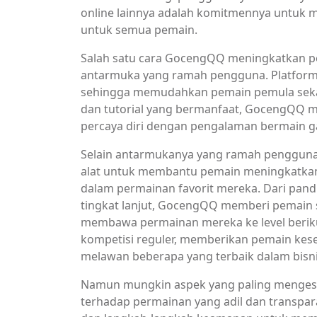
online lainnya adalah komitmennya untuk
untuk semua pemain.
Salah satu cara GocengQQ meningkatkan p
antarmuka yang ramah pengguna. Platform in
sehingga memudahkan pemain pemula sekali
dan tutorial yang bermanfaat, GocengQQ
percaya diri dengan pengalaman bermain 
Selain antarmukanya yang ramah pengguna
alat untuk membantu pemain meningkatkan
dalam permainan favorit mereka. Dari pan
tingkat lanjut, GocengQQ memberi pemain
membawa permainan mereka ke level beriku
kompetisi reguler, memberikan pemain ke
melawan beberapa yang terbaik dalam bisnis
Namun mungkin aspek yang paling menges
terhadap permainan yang adil dan transpar