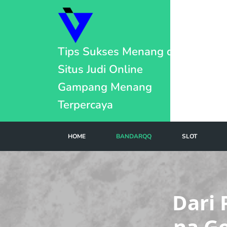
Skip
to
content
Tips Sukses Menang di
Situs Judi Online
Gampang Menang
Terpercaya
HOME
BANDARQQ
SLOT
Dari 
na G