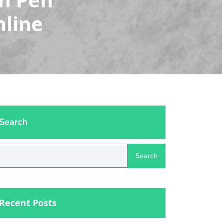
line
Search
Search
Recent Posts