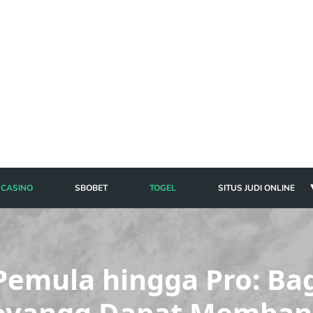
CASINO
SBOBET
TOGEL
SITUS JUDI ONLINE
Pemula hingga Pro: B
oyanqq Dapat Memban