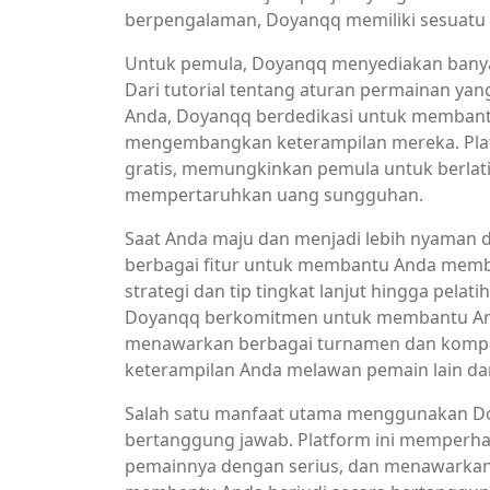
berpengalaman, Doyanqq memiliki sesuatu 
Untuk pemula, Doyanqq menyediakan bany
Dari tutorial tentang aturan permainan ya
Anda, Doyanqq berdedikasi untuk membant
mengembangkan keterampilan mereka. Plat
gratis, memungkinkan pemula untuk berlat
mempertaruhkan uang sungguhan.
Saat Anda maju dan menjadi lebih nyaman 
berbagai fitur untuk membantu Anda memba
strategi dan tip tingkat lanjut hingga pela
Doyanqq berkomitmen untuk membantu Anda 
menawarkan berbagai turnamen dan kompe
keterampilan Anda melawan pemain lain d
Salah satu manfaat utama menggunakan Do
bertanggung jawab. Platform ini memperha
pemainnya dengan serius, dan menawarkan