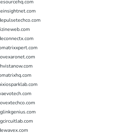
tesourcehq.com
teinsightnet.com
depulsetechco.com
gizineweb.com
deconnectx.com
fomatrixxpert.com
novexaronet.com
chvistanow.com
fomatrixhq.com
bixiosparklab.com
vaevotech.com
novextechco.com
glinkgenius.com
gcircuitlab.com
dewavex.com