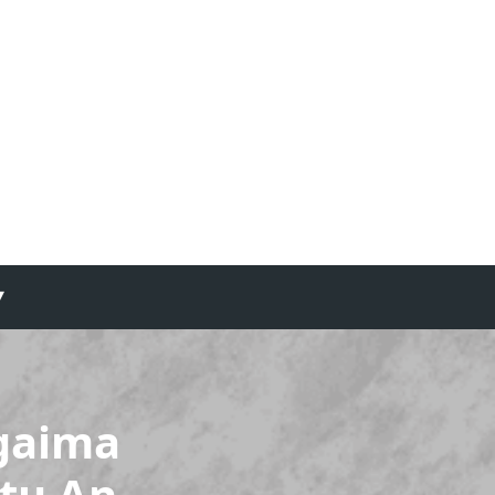
agaima
tu An