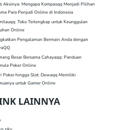
uti Aksinya: Mengapa Kompasqq Menjadi Pilihan
ma Para Penjudi Online di Indonesia
milauqq: Toko Terlengkap untuk Keunggulan
ruhan Online
ngkatkan Pengalaman Bermain Anda dengan
yaQQ
nang Besar Bersama Cahayaqq: Panduan
mula Poker Online
i Poker hingga Slot: Dewaqq Memiliki
muanya untuk Gamer Online
INK LAINNYA
v
us pkv