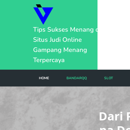
Skip
to
content
Tips Sukses Menang di
Situs Judi Online
Gampang Menang
Terpercaya
HOME
BANDARQQ
SLOT
Dari 
na D