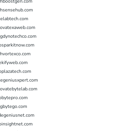
chboostgen.com
chsensehub.com
telabtech.com
novatexaweb.com
gdynotechco.com
fosparkitnow.com
chvortexco.com
ekifyweb.com
foplazatech.com
tegeniusxpert.com
novatebytelab.com
fobytepro.com
gbytego.com
degeniusnet.com
foinsightnet.com