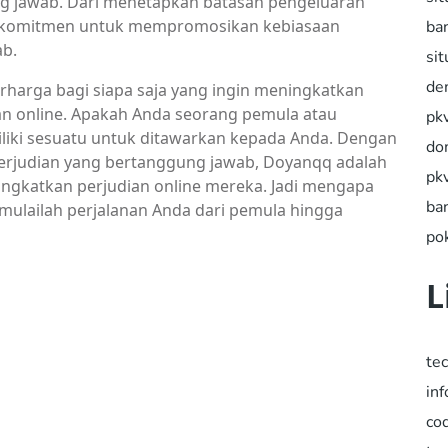
g jawab. Dari menetapkan batasan pengeluaran
berkomitmen untuk mempromosikan kebiasaan
ba
ab.
sit
de
harga bagi siapa saja yang ingin meningkatkan
an online. Apakah Anda seorang pemula atau
pk
iki sesuatu untuk ditawarkan kepada Anda. Dengan
do
perjudian yang bertanggung jawab, Doyanqq adalah
pk
eningkatkan perjudian online mereka. Jadi mengapa
ba
mulailah perjalanan Anda dari pemula hingga
po
L
te
in
co