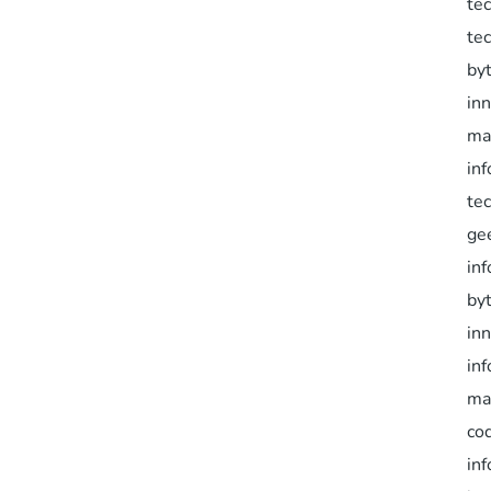
te
te
by
in
ma
in
te
ge
in
by
in
in
ma
co
in