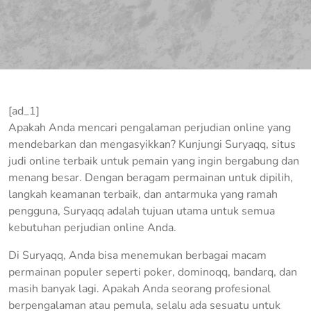
[ad_1]
Apakah Anda mencari pengalaman perjudian online yang
mendebarkan dan mengasyikkan? Kunjungi Suryaqq, situs
judi online terbaik untuk pemain yang ingin bergabung dan
menang besar. Dengan beragam permainan untuk dipilih,
langkah keamanan terbaik, dan antarmuka yang ramah
pengguna, Suryaqq adalah tujuan utama untuk semua
kebutuhan perjudian online Anda.
Di Suryaqq, Anda bisa menemukan berbagai macam
permainan populer seperti poker, dominoqq, bandarq, dan
masih banyak lagi. Apakah Anda seorang profesional
berpengalaman atau pemula, selalu ada sesuatu untuk