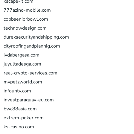
xscape-it.com
777azino-mobile.com
cobbseniorbowl.com
technowdesign.com
durexsecurityandshipping.com
cityroofingandplannig.com
ivdabergasa.com
juyultadesga.com
real-crypto-services.com
mypetzworld.com
infounty.com
investparaguay-eu.com
bwc88asia.com
extrem-poker.com
ks-casino.com