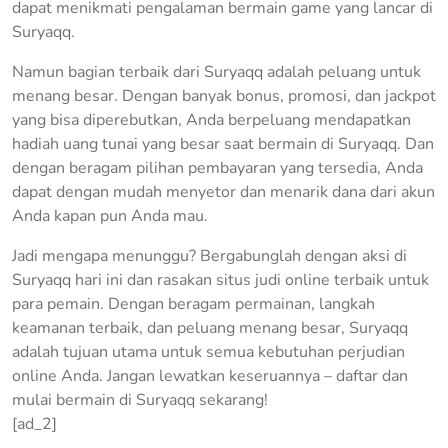
dapat menikmati pengalaman bermain game yang lancar di
Suryaqq.
Namun bagian terbaik dari Suryaqq adalah peluang untuk
menang besar. Dengan banyak bonus, promosi, dan jackpot
yang bisa diperebutkan, Anda berpeluang mendapatkan
hadiah uang tunai yang besar saat bermain di Suryaqq. Dan
dengan beragam pilihan pembayaran yang tersedia, Anda
dapat dengan mudah menyetor dan menarik dana dari akun
Anda kapan pun Anda mau.
Jadi mengapa menunggu? Bergabunglah dengan aksi di
Suryaqq hari ini dan rasakan situs judi online terbaik untuk
para pemain. Dengan beragam permainan, langkah
keamanan terbaik, dan peluang menang besar, Suryaqq
adalah tujuan utama untuk semua kebutuhan perjudian
online Anda. Jangan lewatkan keseruannya – daftar dan
mulai bermain di Suryaqq sekarang!
[ad_2]