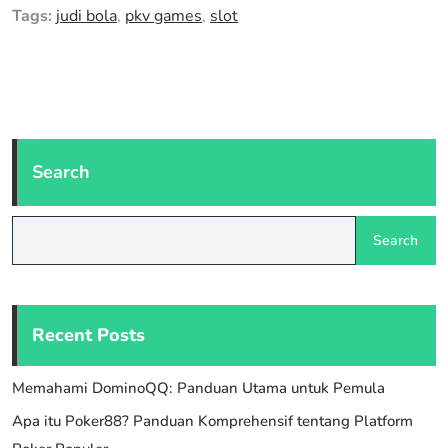
Tags:
judi bola
,
pkv games
,
slot
Search
Search
Recent Posts
Memahami DominoQQ: Panduan Utama untuk Pemula
Apa itu Poker88? Panduan Komprehensif tentang Platform