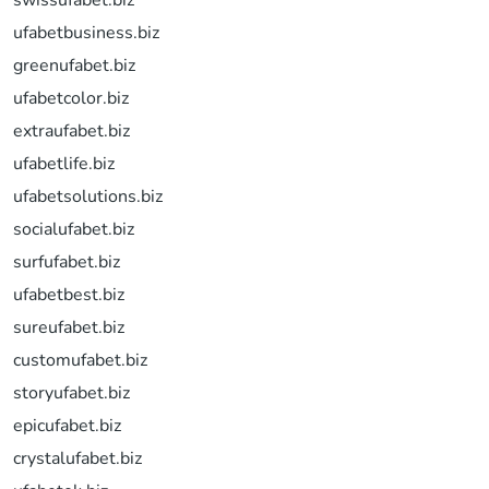
swissufabet.biz
ufabetbusiness.biz
greenufabet.biz
ufabetcolor.biz
extraufabet.biz
ufabetlife.biz
ufabetsolutions.biz
socialufabet.biz
surfufabet.biz
ufabetbest.biz
sureufabet.biz
customufabet.biz
storyufabet.biz
epicufabet.biz
crystalufabet.biz