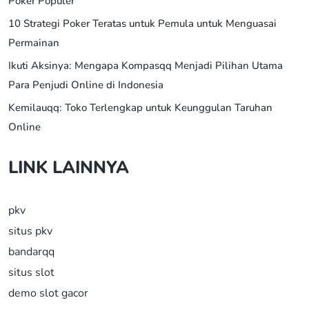
Poker Populer
10 Strategi Poker Teratas untuk Pemula untuk Menguasai
Permainan
Ikuti Aksinya: Mengapa Kompasqq Menjadi Pilihan Utama
Para Penjudi Online di Indonesia
Kemilauqq: Toko Terlengkap untuk Keunggulan Taruhan
Online
LINK LAINNYA
pkv
situs pkv
bandarqq
situs slot
demo slot gacor