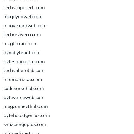
techscopetech.com
magdynoweb.com
innovexaroweb.com
techreviveco.com
maglinkaro.com
dynabytenet.com
bytesourcepro.com
techspherelab.com
infomatrixlab.com
codeversehub.com
byteverseweb.com
magconnecthub.com
byteboostgenius.com
synapsegoplus.com
infopedianet.com