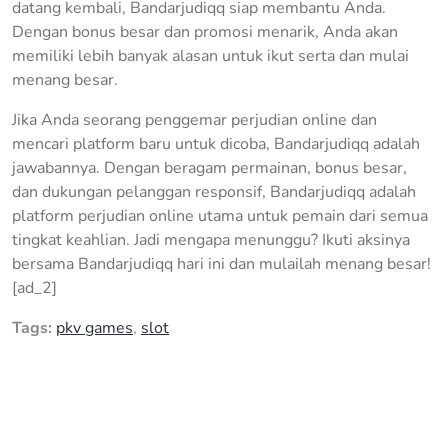
datang kembali, Bandarjudiqq siap membantu Anda.
Dengan bonus besar dan promosi menarik, Anda akan
memiliki lebih banyak alasan untuk ikut serta dan mulai
menang besar.
Jika Anda seorang penggemar perjudian online dan
mencari platform baru untuk dicoba, Bandarjudiqq adalah
jawabannya. Dengan beragam permainan, bonus besar,
dan dukungan pelanggan responsif, Bandarjudiqq adalah
platform perjudian online utama untuk pemain dari semua
tingkat keahlian. Jadi mengapa menunggu? Ikuti aksinya
bersama Bandarjudiqq hari ini dan mulailah menang besar!
[ad_2]
Tags:
pkv games
,
slot