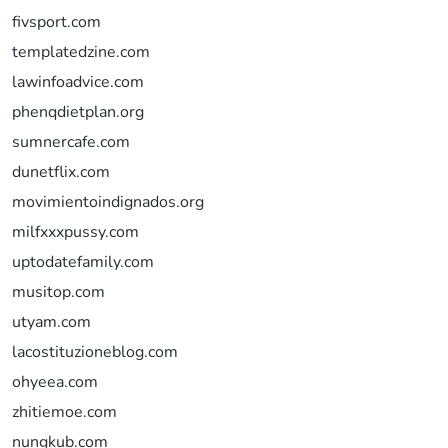
fivsport.com
templatedzine.com
lawinfoadvice.com
phenqdietplan.org
sumnercafe.com
dunetflix.com
movimientoindignados.org
milfxxxpussy.com
uptodatefamily.com
musitop.com
utyam.com
lacostituzioneblog.com
ohyeea.com
zhitiemoe.com
nungkub.com