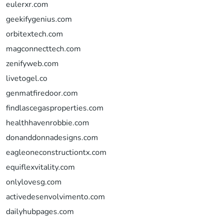
eulerxr.com
geekifygenius.com
orbitextech.com
magconnecttech.com
zenifyweb.com
livetogel.co
genmatfiredoor.com
findlascegasproperties.com
healthhavenrobbie.com
donanddonnadesigns.com
eagleoneconstructiontx.com
equiflexvitality.com
onlylovesg.com
activedesenvolvimento.com
dailyhubpages.com