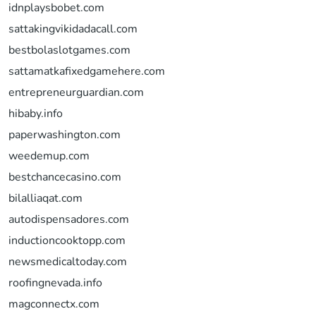
idnplaysbobet.com
sattakingvikidadacall.com
bestbolaslotgames.com
sattamatkafixedgamehere.com
entrepreneurguardian.com
hibaby.info
paperwashington.com
weedemup.com
bestchancecasino.com
bilalliaqat.com
autodispensadores.com
inductioncooktopp.com
newsmedicaltoday.com
roofingnevada.info
magconnectx.com