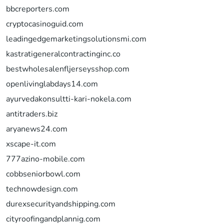
bbcreporters.com
cryptocasinoguid.com
leadingedgemarketingsolutionsmi.com
kastratigeneralcontractinginc.co
bestwholesalenfljerseysshop.com
openlivinglabdays14.com
ayurvedakonsultti-kari-nokela.com
antitraders.biz
aryanews24.com
xscape-it.com
777azino-mobile.com
cobbseniorbowl.com
technowdesign.com
durexsecurityandshipping.com
cityroofingandplannig.com