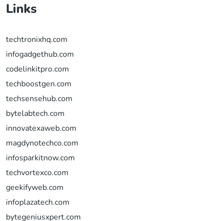
Links
techtronixhq.com
infogadgethub.com
codelinkitpro.com
techboostgen.com
techsensehub.com
bytelabtech.com
innovatexaweb.com
magdynotechco.com
infosparkitnow.com
techvortexco.com
geekifyweb.com
infoplazatech.com
bytegeniusxpert.com