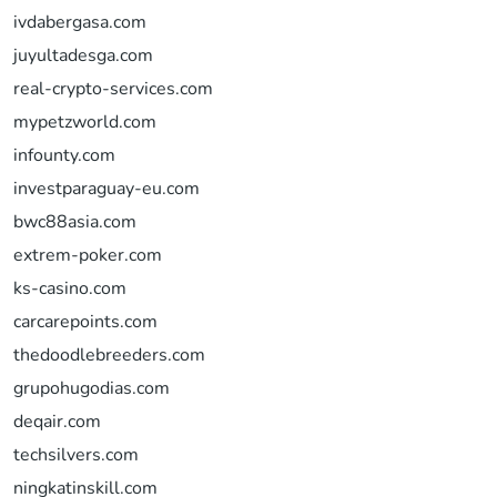
ivdabergasa.com
juyultadesga.com
real-crypto-services.com
mypetzworld.com
infounty.com
investparaguay-eu.com
bwc88asia.com
extrem-poker.com
ks-casino.com
carcarepoints.com
thedoodlebreeders.com
grupohugodias.com
deqair.com
techsilvers.com
ningkatinskill.com