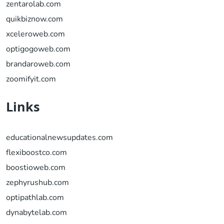
zentarolab.com
quikbiznow.com
xceleroweb.com
optigogoweb.com
brandaroweb.com
zoomifyit.com
Links
educationalnewsupdates.com
flexiboostco.com
boostioweb.com
zephyrushub.com
optipathlab.com
dynabytelab.com