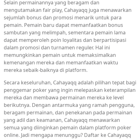
Selain permainannya yang beragam dan
mengutamakan fair play, Cahayaqq juga menawarkan
sejumlah bonus dan promosi menarik untuk para
pemain. Pemain baru dapat memanfaatkan bonus
sambutan yang melimpah, sementara pemain lama
dapat memperoleh poin loyalitas dan berpartisipasi
dalam promosi dan turnamen reguler. Hal ini
memungkinkan pemain untuk memaksimalkan
kemenangan mereka dan memanfaatkan waktu
mereka sebaik-baiknya di platform.
Secara keseluruhan, Cahayaqq adalah pilihan tepat bagi
penggemar poker yang ingin melepaskan keterampilan
mereka dan membawa permainan mereka ke level
berikutnya. Dengan antarmuka yang ramah pengguna,
beragam permainan, dan penekanan pada permainan
yang adil dan keamanan, Cahayaqq menawarkan
semua yang diinginkan pemain dalam platform poker
online. Jadi mengapa menunggu? Daftar ke Cahayaqq