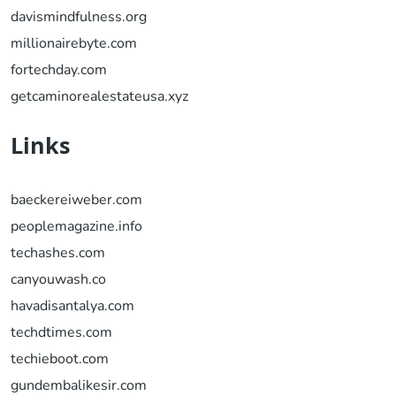
davismindfulness.org
millionairebyte.com
fortechday.com
getcaminorealestateusa.xyz
Links
baeckereiweber.com
peoplemagazine.info
techashes.com
canyouwash.co
havadisantalya.com
techdtimes.com
techieboot.com
gundembalikesir.com