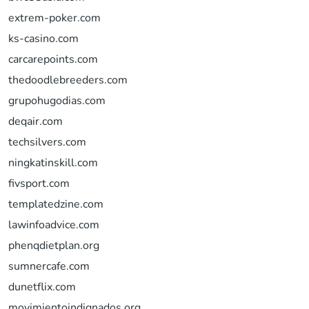
extrem-poker.com
ks-casino.com
carcarepoints.com
thedoodlebreeders.com
grupohugodias.com
deqair.com
techsilvers.com
ningkatinskill.com
fivsport.com
templatedzine.com
lawinfoadvice.com
phenqdietplan.org
sumnercafe.com
dunetflix.com
movimientoindignados.org