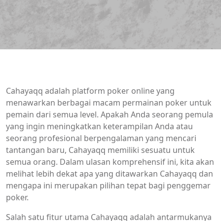
Cahayaqq adalah platform poker online yang
menawarkan berbagai macam permainan poker untuk
pemain dari semua level. Apakah Anda seorang pemula
yang ingin meningkatkan keterampilan Anda atau
seorang profesional berpengalaman yang mencari
tantangan baru, Cahayaqq memiliki sesuatu untuk
semua orang. Dalam ulasan komprehensif ini, kita akan
melihat lebih dekat apa yang ditawarkan Cahayaqq dan
mengapa ini merupakan pilihan tepat bagi penggemar
poker.
Salah satu fitur utama Cahayaqq adalah antarmukanya