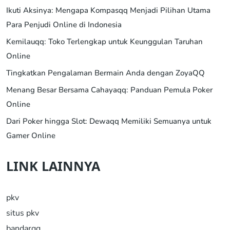
Ikuti Aksinya: Mengapa Kompasqq Menjadi Pilihan Utama
Para Penjudi Online di Indonesia
Kemilauqq: Toko Terlengkap untuk Keunggulan Taruhan
Online
Tingkatkan Pengalaman Bermain Anda dengan ZoyaQQ
Menang Besar Bersama Cahayaqq: Panduan Pemula Poker
Online
Dari Poker hingga Slot: Dewaqq Memiliki Semuanya untuk
Gamer Online
LINK LAINNYA
pkv
situs pkv
bandarqq