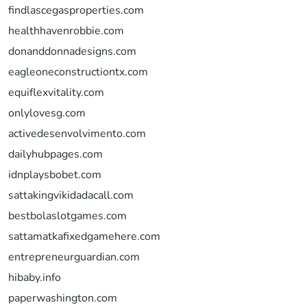
findlascegasproperties.com
healthhavenrobbie.com
donanddonnadesigns.com
eagleoneconstructiontx.com
equiflexvitality.com
onlylovesg.com
activedesenvolvimento.com
dailyhubpages.com
idnplaysbobet.com
sattakingvikidadacall.com
bestbolaslotgames.com
sattamatkafixedgamehere.com
entrepreneurguardian.com
hibaby.info
paperwashington.com