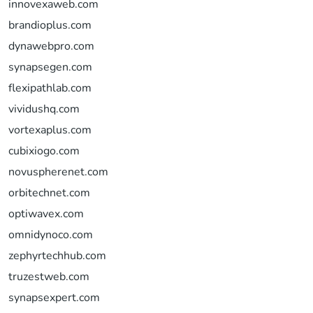
innovexaweb.com
brandioplus.com
dynawebpro.com
synapsegen.com
flexipathlab.com
vividushq.com
vortexaplus.com
cubixiogo.com
novuspherenet.com
orbitechnet.com
optiwavex.com
omnidynoco.com
zephyrtechhub.com
truzestweb.com
synapsexpert.com