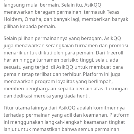
langsung mulai bermain. Selain itu, AsikQQ
menawarkan beragam permainan, termasuk Texas
Hold’em, Omaha, dan banyak lagi, memberikan banyak
pilihan kepada pemain.
Selain pilihan permainannya yang beragam, AsikQQ
juga menawarkan serangkaian turnamen dan promosi
menarik untuk diikuti oleh para pemain. Dari freeroll
harian hingga turnamen berisiko tinggi, selalu ada
sesuatu yang terjadi di AsikQQ untuk membuat para
pemain tetap terlibat dan terhibur. Platform ini juga
menawarkan program loyalitas yang berlimpah,
memberi penghargaan kepada pemain atas dukungan
dan dedikasi mereka yang tiada henti.
Fitur utama lainnya dari AsikQQ adalah komitmennya
terhadap permainan yang adil dan keamanan. Platform
ini menggunakan langkah-langkah keamanan tingkat
lanjut untuk memastikan bahwa semua permainan