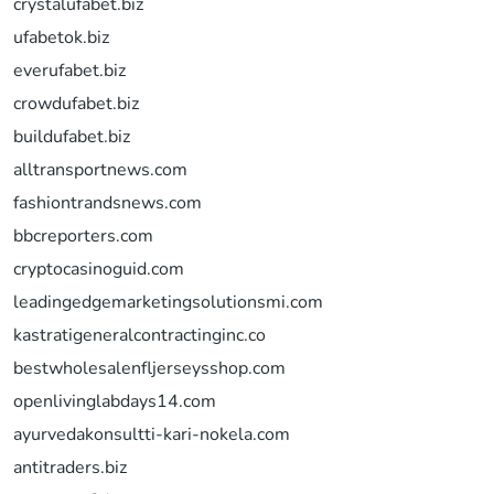
crystalufabet.biz
ufabetok.biz
everufabet.biz
crowdufabet.biz
buildufabet.biz
alltransportnews.com
fashiontrandsnews.com
bbcreporters.com
cryptocasinoguid.com
leadingedgemarketingsolutionsmi.com
kastratigeneralcontractinginc.co
bestwholesalenfljerseysshop.com
openlivinglabdays14.com
ayurvedakonsultti-kari-nokela.com
antitraders.biz