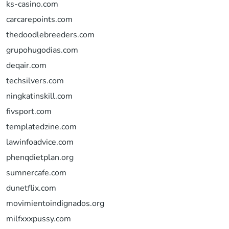
ks-casino.com
carcarepoints.com
thedoodlebreeders.com
grupohugodias.com
deqair.com
techsilvers.com
ningkatinskill.com
fivsport.com
templatedzine.com
lawinfoadvice.com
phenqdietplan.org
sumnercafe.com
dunetflix.com
movimientoindignados.org
milfxxxpussy.com