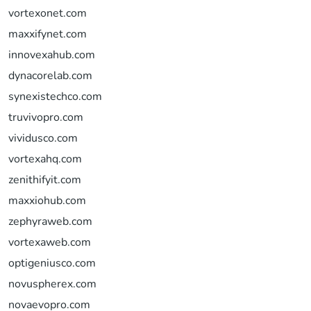
vortexonet.com
maxxifynet.com
innovexahub.com
dynacorelab.com
synexistechco.com
truvivopro.com
vividusco.com
vortexahq.com
zenithifyit.com
maxxiohub.com
zephyraweb.com
vortexaweb.com
optigeniusco.com
novuspherex.com
novaevopro.com