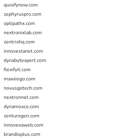
quixifynow.com
zephyruspro.com
optipathx.com
nextronixlab.com
zentrixhq.com
innovestanet.com
dynabytexpert.com
flexifyit.com
maxxiogo.com
novusgotech.com
nextronnet.com
dynamoxco.com
zenturogen.com
innovexaweb.com
brandioplus.com