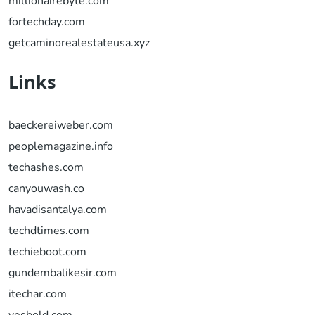
millionairebyte.com
fortechday.com
getcaminorealestateusa.xyz
Links
baeckereiweber.com
peoplemagazine.info
techashes.com
canyouwash.co
havadisantalya.com
techdtimes.com
techieboot.com
gundembalikesir.com
itechar.com