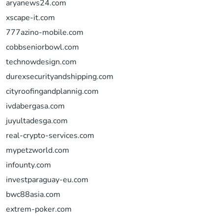
aryanews24.com
xscape-it.com
777azino-mobile.com
cobbseniorbowl.com
technowdesign.com
durexsecurityandshipping.com
cityroofingandplannig.com
ivdabergasa.com
juyultadesga.com
real-crypto-services.com
mypetzworld.com
infounty.com
investparaguay-eu.com
bwc88asia.com
extrem-poker.com